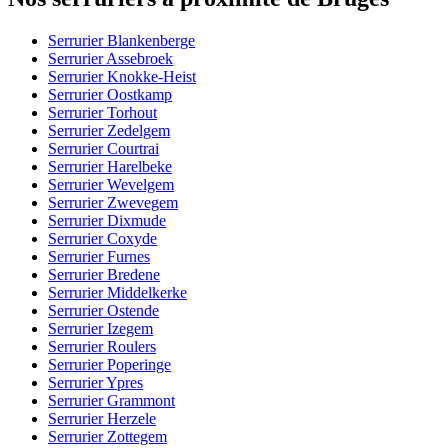
Serrurier Blankenberge
Serrurier Assebroek
Serrurier Knokke-Heist
Serrurier Oostkamp
Serrurier Torhout
Serrurier Zedelgem
Serrurier Courtrai
Serrurier Harelbeke
Serrurier Wevelgem
Serrurier Zwevegem
Serrurier Dixmude
Serrurier Coxyde
Serrurier Furnes
Serrurier Bredene
Serrurier Middelkerke
Serrurier Ostende
Serrurier Izegem
Serrurier Roulers
Serrurier Poperinge
Serrurier Ypres
Serrurier Grammont
Serrurier Herzele
Serrurier Zottegem