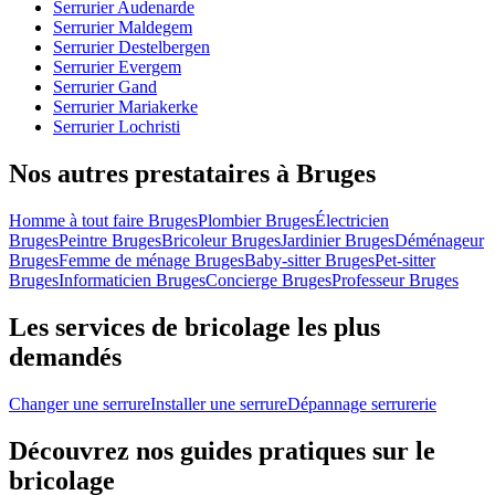
Serrurier Audenarde
Serrurier Maldegem
Serrurier Destelbergen
Serrurier Evergem
Serrurier Gand
Serrurier Mariakerke
Serrurier Lochristi
Nos autres prestataires à Bruges
Homme à tout faire Bruges
Plombier Bruges
Électricien
Bruges
Peintre Bruges
Bricoleur Bruges
Jardinier Bruges
Déménageur
Bruges
Femme de ménage Bruges
Baby-sitter Bruges
Pet-sitter
Bruges
Informaticien Bruges
Concierge Bruges
Professeur Bruges
Les services de bricolage les plus
demandés
Changer une serrure
Installer une serrure
Dépannage serrurerie
Découvrez nos guides pratiques sur le
bricolage