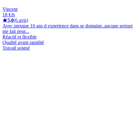
Vincent
18 €/h
5,0
(6 avis)
Avec presque 10 ans d experience dans se domaine..aucune serrure
me fait peur...
Réactif et flexible
Qualité avant rapidité
Travail soigné