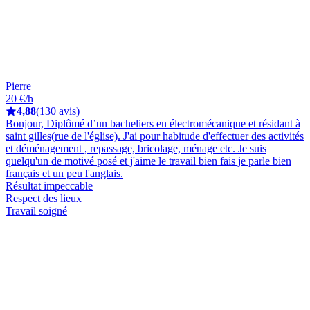
Pierre
20 €/h
4,88
(130 avis)
Bonjour, Diplômé d’un bacheliers en électromécanique et résidant à
saint gilles(rue de l'église). J'ai pour habitude d'effectuer des activités
et déménagement , repassage, bricolage, ménage etc. Je suis
quelqu'un de motivé posé et j'aime le travail bien fais je parle bien
français et un peu l'anglais.
Résultat impeccable
Respect des lieux
Travail soigné