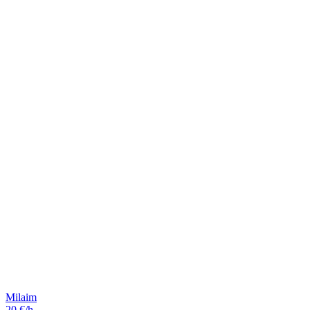
Milaim
20 €/h