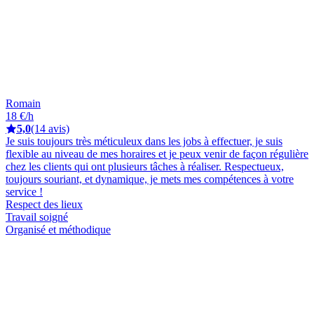
Romain
18 €/h
5,0
(14 avis)
Je suis toujours très méticuleux dans les jobs à effectuer, je suis
flexible au niveau de mes horaires et je peux venir de façon régulière
chez les clients qui ont plusieurs tâches à réaliser. Respectueux,
toujours souriant, et dynamique, je mets mes compétences à votre
service !
Respect des lieux
Travail soigné
Organisé et méthodique