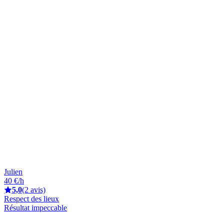
Julien
40 €/h
5,0
(2 avis)
Respect des lieux
Résultat impeccable