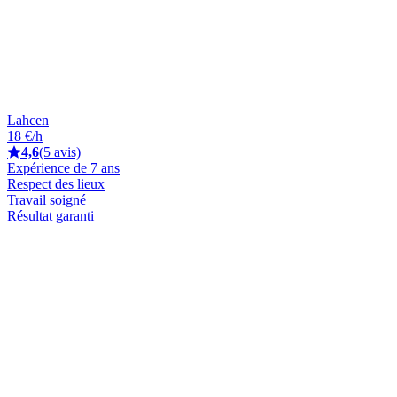
Lahcen
18 €/h
4,6
(5 avis)
Expérience de 7 ans
Respect des lieux
Travail soigné
Résultat garanti