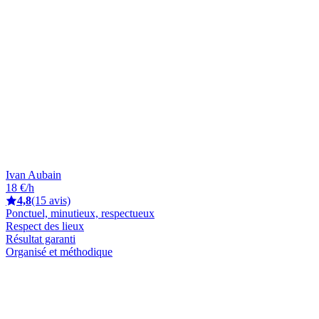
Ivan Aubain
18 €/h
4,8
(15 avis)
Ponctuel, minutieux, respectueux
Respect des lieux
Résultat garanti
Organisé et méthodique