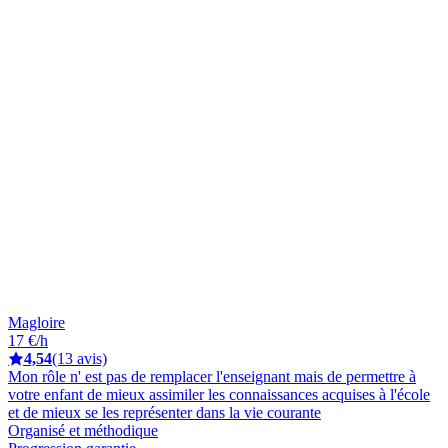
Magloire
17 €/h
4,54
(13 avis)
Mon rôle n' est pas de remplacer l'enseignant mais de permettre à
votre enfant de mieux assimiler les connaissances acquises à l'école
et de mieux se les représenter dans la vie courante
Organisé et méthodique