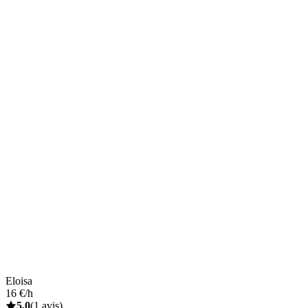
Eloisa
16 €/h
5,0
(1 avis)