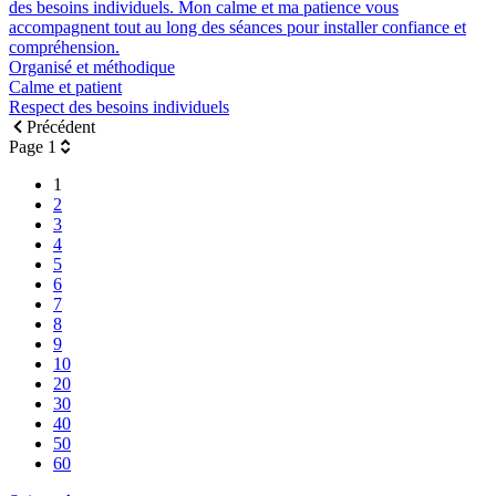
des besoins individuels. Mon calme et ma patience vous
accompagnent tout au long des séances pour installer confiance et
compréhension.
Organisé et méthodique
Calme et patient
Respect des besoins individuels
Précédent
Page 1
1
2
3
4
5
6
7
8
9
10
20
30
40
50
60