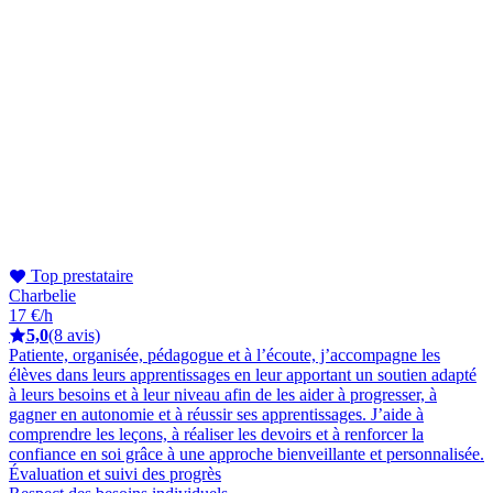
Top prestataire
Charbelie
17 €/h
5,0
(8 avis)
Patiente, organisée, pédagogue et à l’écoute, j’accompagne les
élèves dans leurs apprentissages en leur apportant un soutien adapté
à leurs besoins et à leur niveau afin de les aider à progresser, à
gagner en autonomie et à réussir ses apprentissages. J’aide à
comprendre les leçons, à réaliser les devoirs et à renforcer la
confiance en soi grâce à une approche bienveillante et personnalisée.
Évaluation et suivi des progrès