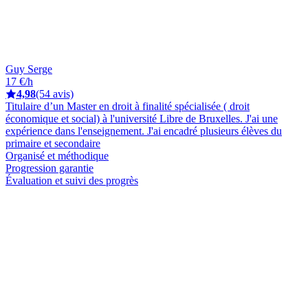
Guy Serge
17 €/h
4,98
(54 avis)
Titulaire d’un Master en droit à finalité spécialisée ( droit
économique et social) à l'université Libre de Bruxelles. J'ai une
expérience dans l'enseignement. J'ai encadré plusieurs élèves du
primaire et secondaire
Organisé et méthodique
Progression garantie
Évaluation et suivi des progrès