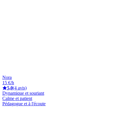
Nora
15 €/h
5,0
(4 avis)
Dynamique et souriant
Calme et patient
Pédagogue et à l'écoute