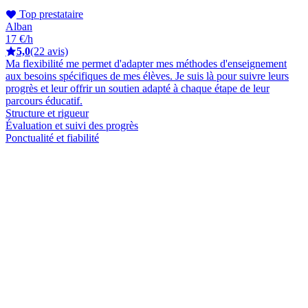
Top prestataire
Alban
17 €/h
5,0
(22 avis)
Ma flexibilité me permet d'adapter mes méthodes d'enseignement
aux besoins spécifiques de mes élèves. Je suis là pour suivre leurs
progrès et leur offrir un soutien adapté à chaque étape de leur
parcours éducatif.
Structure et rigueur
Évaluation et suivi des progrès
Ponctualité et fiabilité