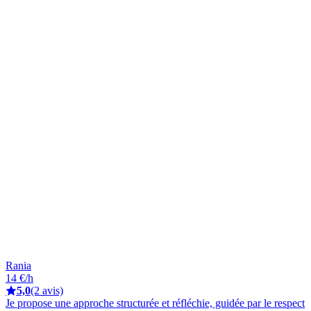
Rania
14 €/h
5,0
(2 avis)
Je propose une approche structurée et réfléchie, guidée par le respect