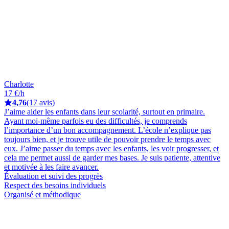
Charlotte
17 €/h
4,76
(17 avis)
J’aime aider les enfants dans leur scolarité, surtout en primaire.
Ayant moi-même parfois eu des difficultés, je comprends
l’importance d’un bon accompagnement. L’école n’explique pas
toujours bien, et je trouve utile de pouvoir prendre le temps avec
eux. J’aime passer du temps avec les enfants, les voir progresser, et
cela me permet aussi de garder mes bases. Je suis patiente, attentive
et motivée à les faire avancer.
Évaluation et suivi des progrès
Respect des besoins individuels
Organisé et méthodique