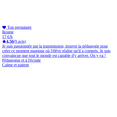
Top prestataire
Ikrame
17 €/h
4,56
(9 avis)
Je suis passionnée par la transmission, trouver la pédagogie pour
créer ce moment magique où l'élève réalise qu'il a compris. Je suis
convaincue que tout le monde est capable d'y arriver. On y va !
Pédagogue et à l'écoute
Calme et patient