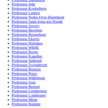
Professeur Jette
Professeur Koekelberg
Professeur Laeken
Professeur Neder-Over-Heembeek
Professeur Saint-Josse-ten-Noode
Professeur Anvers
Professeur Berchem
Professeur Borgerhout
Professeur Ekeren
Professeur Hoboken
Professeur Wilrijk
Professeur Boom
Professeur Kapellen
Professeur Stabroek
Professeur Zwijndrecht
Professeur Bornem
Professeur Puurs
Professeur Willebroek
Professeur Asse
Professeur Beersel
Professeur Grimbergen
Professeur Londerzeel
Professeur Meise
Professeur Hamme