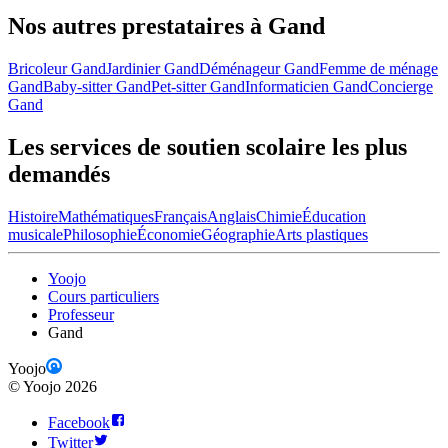
Nos autres prestataires à Gand
Bricoleur Gand
Jardinier Gand
Déménageur Gand
Femme de ménage
Gand
Baby-sitter Gand
Pet-sitter Gand
Informaticien Gand
Concierge
Gand
Les services de soutien scolaire les plus
demandés
Histoire
Mathématiques
Français
Anglais
Chimie
Éducation
musicale
Philosophie
Économie
Géographie
Arts plastiques
Yoojo
Cours particuliers
Professeur
Gand
Yoojo
©
Yoojo
2026
Facebook
Twitter