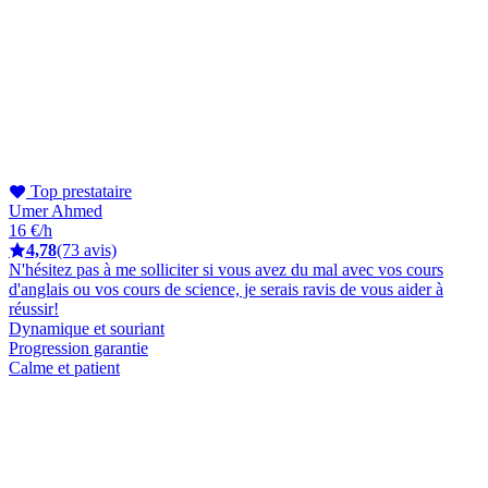
Top prestataire
Umer Ahmed
16 €/h
4,78
(73 avis)
N'hésitez pas à me solliciter si vous avez du mal avec vos cours
d'anglais ou vos cours de science, je serais ravis de vous aider à
réussir!
Dynamique et souriant
Progression garantie
Calme et patient