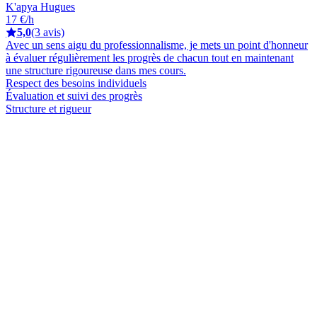
K'apya Hugues
17 €/h
5,0
(3 avis)
Avec un sens aigu du professionnalisme, je mets un point d'honneur
à évaluer régulièrement les progrès de chacun tout en maintenant
une structure rigoureuse dans mes cours.
Respect des besoins individuels
Évaluation et suivi des progrès
Structure et rigueur