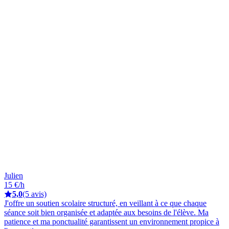
Julien
15 €/h
5,0
(5 avis)
J'offre un soutien scolaire structuré, en veillant à ce que chaque
séance soit bien organisée et adaptée aux besoins de l'élève. Ma
patience et ma ponctualité garantissent un environnement propice à