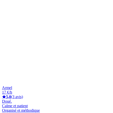
Armel
17 €/h
5,0
(3 avis)
Doué.
Calme et patient
Organisé et méthodique