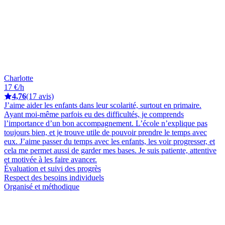
Charlotte
17 €/h
4,76
(17 avis)
J’aime aider les enfants dans leur scolarité, surtout en primaire.
Ayant moi-même parfois eu des difficultés, je comprends
l’importance d’un bon accompagnement. L’école n’explique pas
toujours bien, et je trouve utile de pouvoir prendre le temps avec
eux. J’aime passer du temps avec les enfants, les voir progresser, et
cela me permet aussi de garder mes bases. Je suis patiente, attentive
et motivée à les faire avancer.
Évaluation et suivi des progrès
Respect des besoins individuels
Organisé et méthodique