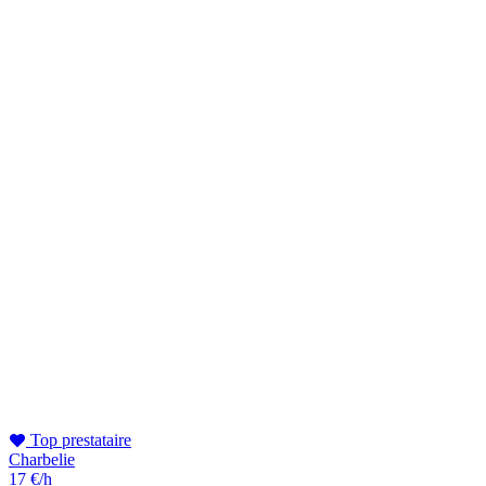
Top prestataire
Charbelie
17 €/h