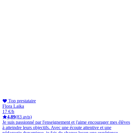
Top prestataire
Flora Laika
17 €/h
4,89
(83 avis)
Je suis passionné par l'enseignement et j'aime encourager mes élèves
à atteindre leurs objectifs. Avec une écoute attentive et une
pédagogie dynamique, je fais de chaque leçon une expérience