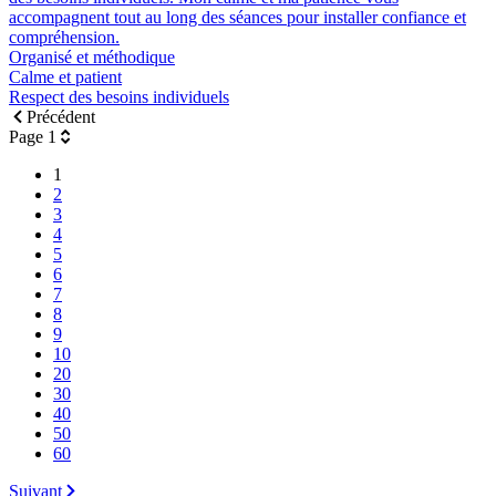
accompagnent tout au long des séances pour installer confiance et
compréhension.
Organisé et méthodique
Calme et patient
Respect des besoins individuels
Précédent
Page 1
1
2
3
4
5
6
7
8
9
10
20
30
40
50
60
Suivant