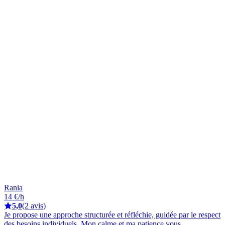
Rania
14 €/h
5,0
(2 avis)
Je propose une approche structurée et réfléchie, guidée par le respect
des besoins individuels. Mon calme et ma patience vous