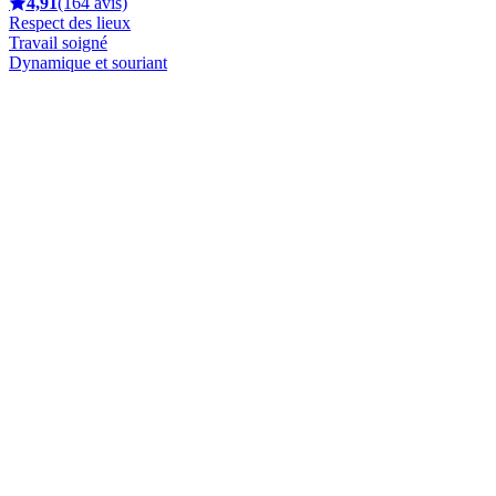
4,91
(164 avis)
Respect des lieux
Travail soigné
Dynamique et souriant