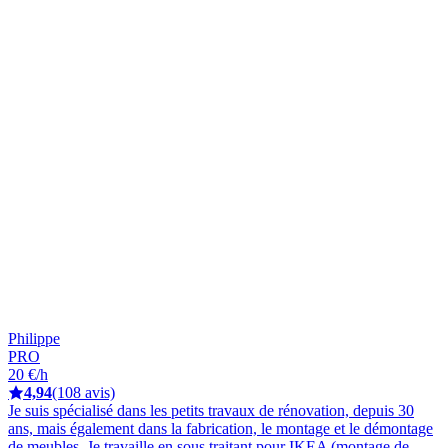
Philippe
PRO
20 €/h
4,94
(108 avis)
Je suis spécialisé dans les petits travaux de rénovation, depuis 30
ans, mais également dans la fabrication, le montage et le démontage
de meubles. Je travaille en sous traitant pour IKEA (montage de