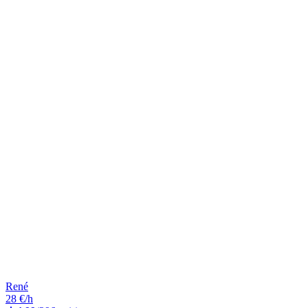
René
28 €/h