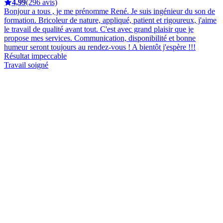
4,99
(296 avis)
Bonjour a tous , je me prénomme René. Je suis ingénieur du son de
formation. Bricoleur de nature, appliqué, patient et rigoureux, j'aime
le travail de qualité avant tout. C'est avec grand plaisir que je
propose mes services. Communication, disponibilité et bonne
humeur seront toujours au rendez-vous ! A bientôt j'espère !!!
Résultat impeccable
Travail soigné