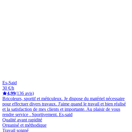
Es-Said
30 €/h
4,99
(136 avis)
Bricoleurs, sportif et méticuleux. Je dispose du matériel nécessaire
pour effectuer divers travaux. J'aime quand le travail et bien réalisé
et la satisfaction de mes clients et importante. Au plaisir de vous
rendre service . Sportivement. Es-said
Qualité avant rapidité
Organisé et méthodique
Travail soigné