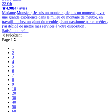
22 €/h
4,98
(47 avis)
Madame,Monsieur, Je suis un monteur , depuis un moment , avec
une grande expérience dans le milieu du montage de meuble, en
travaillant chez un géant du meuble , étant passionné par ce métier ,
j’ai décidé de mettre mes services à votre disposition .
Satisfait ou refait
Précédent
Page 1
1
2
3
4
5
6
7
8
9
10
20
30
40
50
60