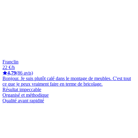
Franclin
22 €/h
4,79
(86 avis)
Bonjour. Je suis plutôt calé dans le montage de meubles. C'est tout
ce que je peux vraiment faire en terme de bricolage.
Résultat impeccable
Organisé et méthodique
Qualité avant rapidité