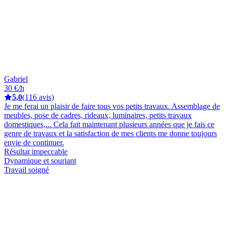
Gabriel
30 €/h
5,0
(116 avis)
Je me ferai un plaisir de faire tous vos petits travaux. Assemblage de
meubles, pose de cadres, rideaux, luminaires, petits travaux
domestiques,... Cela fait maintenant plusieurs années que je fais ce
genre de travaux et la satisfaction de mes clients me donne toujours
envie de continuer.
Résultat impeccable
Dynamique et souriant
Travail soigné