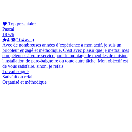
Top prestataire
Pascal
18 €/h
4,98
(104 avis)
Avec de nombreuses années d’expérience à mon actif, je suis un
bricoleur engagé et méthodique. C'est avec plaisir que je mettrai mes
compétences à votre service pour le montage de meubles de cuisine,
l'installation de pare-baignoire ou toute autre tâche. Mon objectif est
de vous satisfaire, sinon, je refais.
Travail soigné
Satisfait ou refait
Organisé et méthodique