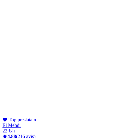
Top prestataire
El Mehdi
22 €/h
4,88
(216 avis)