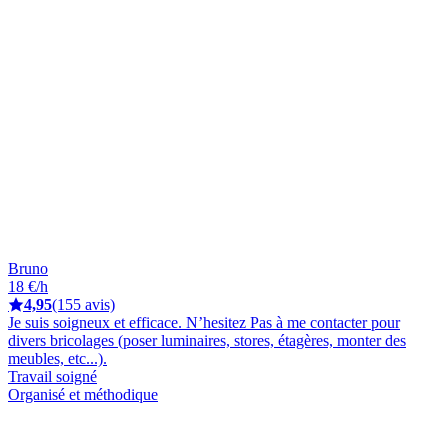
Bruno
18 €/h
4,95
(155 avis)
Je suis soigneux et efficace. N’hesitez Pas à me contacter pour
divers bricolages (poser luminaires, stores, étagères, monter des
meubles, etc...).
Travail soigné
Organisé et méthodique