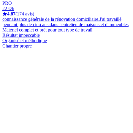
PRO
22 €/h
4,87
(174 avis)
connaissance générale de la rénovation domiciliaire.J'ai travaillé
pendant plus de cinq ans dans l'entretien de maisons et d'immeubles
Matériel complet et prêt pour tout type de travail
Résultat impeccable
Organisé et méthodique
Chantier propre