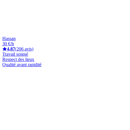
Hassan
30 €/h
4,87
(206 avis)
Travail soigné
Respect des lieux
Qualité avant rapidité