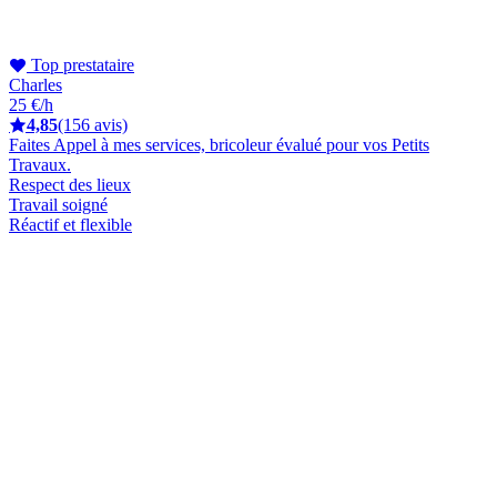
Top prestataire
Charles
25 €/h
4,85
(156 avis)
Faites Appel à mes services, bricoleur évalué pour vos Petits
Travaux.
Respect des lieux
Travail soigné
Réactif et flexible