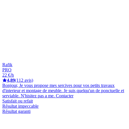
Rafik
PRO
22 €/h
4,89
(112 avis)
Bonjour, Je vous propose mes sercives pour vos petits travaux
d'interieur et montage de meuble. Je suis quelqu'un de ponctuelle et
serviable. N'hisitez pas a me. Contacter
Satisfait ou refait
Résultat impeccable
Résultat garanti