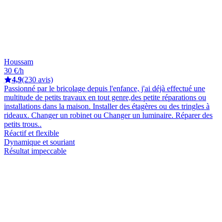
Houssam
30 €/h
4,9
(230 avis)
Passionné par le bricolage depuis l'enfance, j'ai déjà effectué une
multitude de petits travaux en tout genre,des petite réparations ou
installations dans la maison. Installer des étagères ou des tringles à
rideaux. Changer un robinet ou Changer un luminaire. Réparer des
petits trous..
Réactif et flexible
Dynamique et souriant
Résultat impeccable