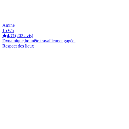
Amine
15 €/h
4,71
(202 avis)
Dynamique,honnête,travailleur,engagée.
Respect des lieux