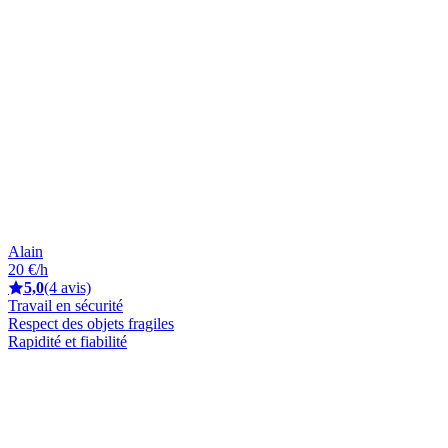
Alain
20 €/h
5,0
(4 avis)
Travail en sécurité
Respect des objets fragiles
Rapidité et fiabilité