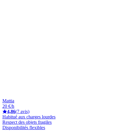
Mattia
20 €/h
4,86
(7 avis)
Habitué aux charges lourdes
Respect des objets fragiles
Disponibilités flexibles