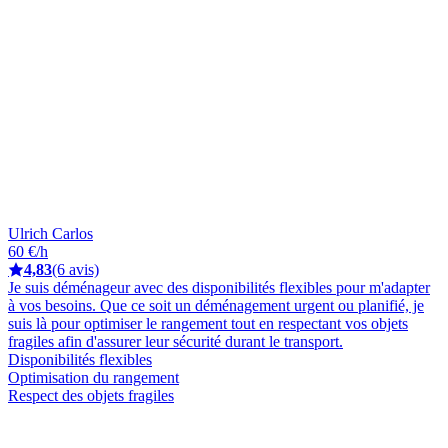
Ulrich Carlos
60 €/h
4,83
(6 avis)
Je suis déménageur avec des disponibilités flexibles pour m'adapter
à vos besoins. Que ce soit un déménagement urgent ou planifié, je
suis là pour optimiser le rangement tout en respectant vos objets
fragiles afin d'assurer leur sécurité durant le transport.
Disponibilités flexibles
Optimisation du rangement
Respect des objets fragiles