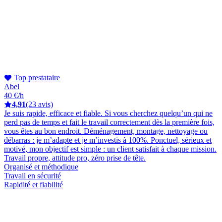
Top prestataire
Abel
40 €/h
4,91
(23 avis)
Je suis rapide, efficace et fiable. Si vous cherchez quelqu’un qui ne
perd pas de temps et fait le travail correctement dès la première fois,
vous êtes au bon endroit. Déménagement, montage, nettoyage ou
débarras : je m’adapte et je m’investis à 100%. Ponctuel, sérieux et
motivé, mon objectif est simple : un client satisfait à chaque mission.
Travail propre, attitude pro, zéro prise de tête.
Organisé et méthodique
Travail en sécurité
Rapidité et fiabilité