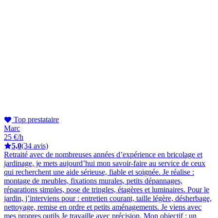
Top prestataire
Marc
25 €/h
5,0
(34 avis)
Retraité avec de nombreuses années d’expérience en bricolage et
jardinage, je mets aujourd’hui mon savoir-faire au service de ceux
qui recherchent une aide sérieuse, fiable et soignée. Je réalise :
montage de meubles, fixations murales, petits dépannages,
réparations simples, pose de tringles, étagères et luminaires. Pour le
jardin, j’interviens pour : entretien courant, taille légère, désherbage,
nettoyage, remise en ordre et petits aménagements. Je viens avec
mes propres outils Je travaille avec précision, Mon objectif : un