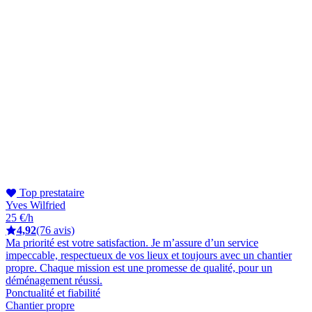
Top prestataire
Yves Wilfried
25 €/h
4,92
(76 avis)
Ma priorité est votre satisfaction. Je m’assure d’un service
impeccable, respectueux de vos lieux et toujours avec un chantier
propre. Chaque mission est une promesse de qualité, pour un
déménagement réussi.
Ponctualité et fiabilité
Chantier propre