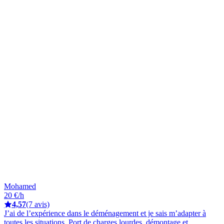
Mohamed
20 €/h
4,57
(7 avis)
J’ai de l’expérience dans le déménagement et je sais m’adapter à
toutes les situations. Port de charges lourdes, démontage et