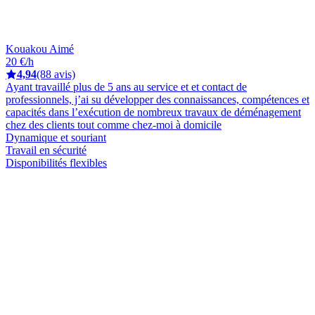
Kouakou Aimé
20 €/h
4,94
(88 avis)
Ayant travaillé plus de 5 ans au service et et contact de
professionnels, j’ai su développer des connaissances, compétences et
capacités dans l’exécution de nombreux travaux de déménagement
chez des clients tout comme chez-moi à domicile
Dynamique et souriant
Travail en sécurité
Disponibilités flexibles