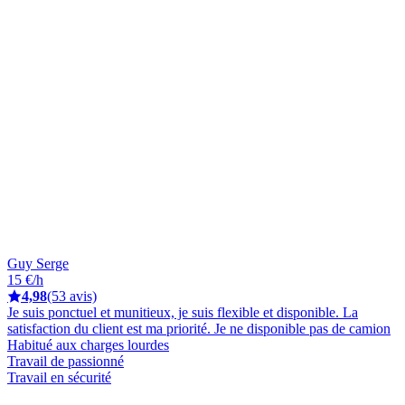
Guy Serge
15 €/h
4,98
(53 avis)
Je suis ponctuel et munitieux, je suis flexible et disponible. La
satisfaction du client est ma priorité. Je ne disponible pas de camion
Habitué aux charges lourdes
Travail de passionné
Travail en sécurité