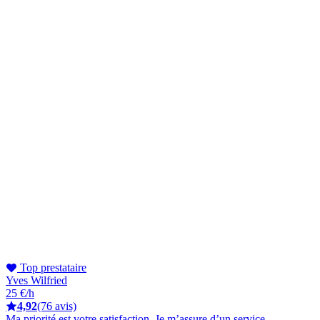
Top prestataire
Yves Wilfried
25 €/h
4,92
(76 avis)
Ma priorité est votre satisfaction. Je m’assure d’un service