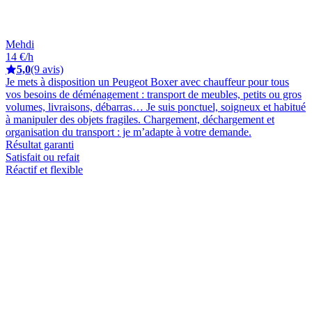
Mehdi
14 €/h
5,0
(9 avis)
Je mets à disposition un Peugeot Boxer avec chauffeur pour tous
vos besoins de déménagement : transport de meubles, petits ou gros
volumes, livraisons, débarras… Je suis ponctuel, soigneux et habitué
à manipuler des objets fragiles. Chargement, déchargement et
organisation du transport : je m’adapte à votre demande.
Résultat garanti
Satisfait ou refait
Réactif et flexible