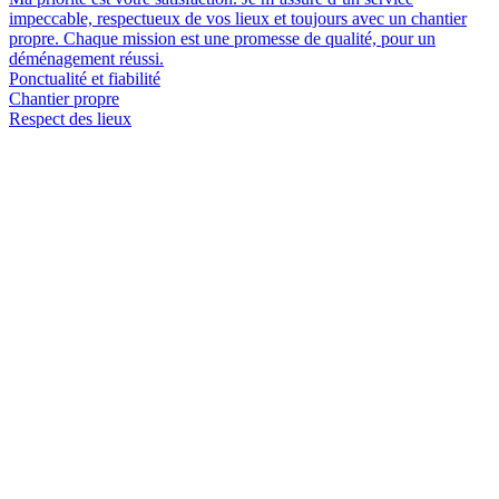
impeccable, respectueux de vos lieux et toujours avec un chantier
propre. Chaque mission est une promesse de qualité, pour un
déménagement réussi.
Ponctualité et fiabilité
Chantier propre
Respect des lieux