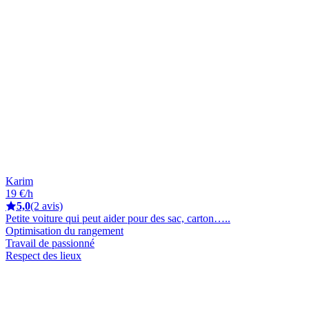
Karim
19 €/h
5,0
(2 avis)
Petite voiture qui peut aider pour des sac, carton…..
Optimisation du rangement
Travail de passionné
Respect des lieux