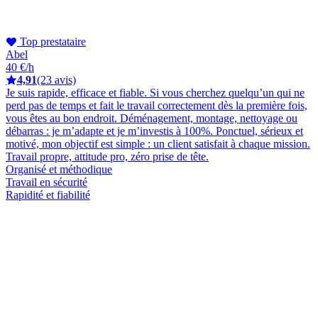
Top prestataire
Abel
40 €/h
4,91
(23 avis)
Je suis rapide, efficace et fiable. Si vous cherchez quelqu’un qui ne
perd pas de temps et fait le travail correctement dès la première fois,
vous êtes au bon endroit. Déménagement, montage, nettoyage ou
débarras : je m’adapte et je m’investis à 100%. Ponctuel, sérieux et
motivé, mon objectif est simple : un client satisfait à chaque mission.
Travail propre, attitude pro, zéro prise de tête.
Organisé et méthodique
Travail en sécurité
Rapidité et fiabilité