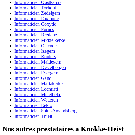
Informaticien Oostkamp
Informaticien Torhout
Informaticien Zedelgem
Informaticien Dixmude
Informaticien Coxyde
Informaticien Furnes
Informaticien Bredene
Informaticien Middelkerke
Informaticien Ostende
Informaticien Izegem
Informaticien Roulers
Informaticien Maldegem
Informaticien Destelbergen
Informaticien Evergem
Informaticien Gand
Informaticien Mariakerke
Informaticien Lochristi
Informaticien Merelbeke
Informaticien Wetteren
Informaticien Eeklo
Informaticien Saint-Amandsberg
Informaticien Thielt
Nos autres prestataires à Knokke-Heist