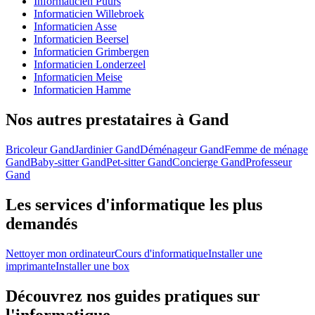
Informaticien Puurs
Informaticien Willebroek
Informaticien Asse
Informaticien Beersel
Informaticien Grimbergen
Informaticien Londerzeel
Informaticien Meise
Informaticien Hamme
Nos autres prestataires à Gand
Bricoleur Gand
Jardinier Gand
Déménageur Gand
Femme de ménage
Gand
Baby-sitter Gand
Pet-sitter Gand
Concierge Gand
Professeur
Gand
Les services d'informatique les plus
demandés
Nettoyer mon ordinateur
Cours d'informatique
Installer une
imprimante
Installer une box
Découvrez nos guides pratiques sur
l'informatique