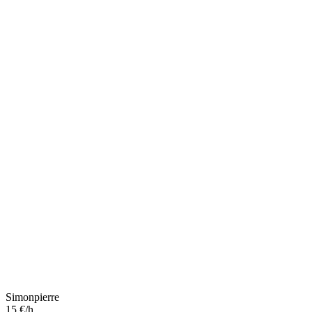
Simonpierre
15 €/h