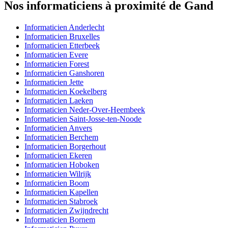
Nos informaticiens à proximité de Gand
Informaticien Anderlecht
Informaticien Bruxelles
Informaticien Etterbeek
Informaticien Evere
Informaticien Forest
Informaticien Ganshoren
Informaticien Jette
Informaticien Koekelberg
Informaticien Laeken
Informaticien Neder-Over-Heembeek
Informaticien Saint-Josse-ten-Noode
Informaticien Anvers
Informaticien Berchem
Informaticien Borgerhout
Informaticien Ekeren
Informaticien Hoboken
Informaticien Wilrijk
Informaticien Boom
Informaticien Kapellen
Informaticien Stabroek
Informaticien Zwijndrecht
Informaticien Bornem