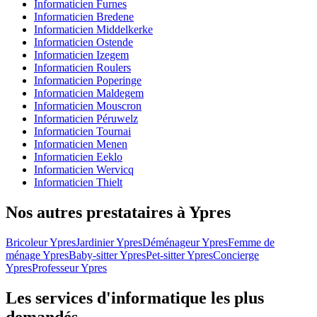
Informaticien Furnes
Informaticien Bredene
Informaticien Middelkerke
Informaticien Ostende
Informaticien Izegem
Informaticien Roulers
Informaticien Poperinge
Informaticien Maldegem
Informaticien Mouscron
Informaticien Péruwelz
Informaticien Tournai
Informaticien Menen
Informaticien Eeklo
Informaticien Wervicq
Informaticien Thielt
Nos autres prestataires à Ypres
Bricoleur Ypres
Jardinier Ypres
Déménageur Ypres
Femme de
ménage Ypres
Baby-sitter Ypres
Pet-sitter Ypres
Concierge
Ypres
Professeur Ypres
Les services d'informatique les plus
demandés