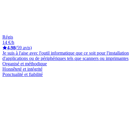
Régis
14 €/h
4,98
(59 avis)
Je suis à l'aise avec l'outil informatique que ce soit pour l'installation
d'applications ou de périphériques tels que scanners ou imprimantes
Organisé et méthodique
Honnêteté et intégrité
Ponctualité et fiabilité