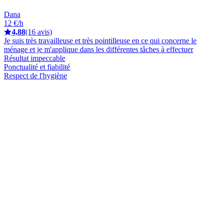
Dana
12 €/h
4,88
(16 avis)
Je suis très travailleuse et très pointilleuse en ce qui concerne le
ménage et je m'applique dans les différentes tâches à effectuer
Résultat impeccable
Ponctualité et fiabilité
Respect de l'hygiène