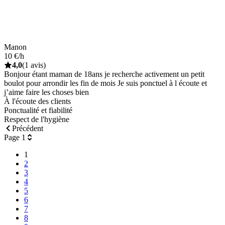
Manon
10 €/h
4,0
(1 avis)
Bonjour étant maman de 18ans je recherche activement un petit
boulot pour arrondir les fin de mois Je suis ponctuel à l écoute et
j’aime faire les choses bien
À l'écoute des clients
Ponctualité et fiabilité
Respect de l'hygiène
Précédent
Page 1
1
2
3
4
5
6
7
8