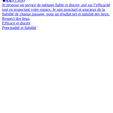
4,67
(3 avis)
Je propose un service de ménage fiable et discret, axé sur l’efficacité
tout en respectant votre espace. Je suis ponctuel et soucieux de la
fiabilité de chaque passage, pour un résultat net et satisfait des lieux.
Respect des lieux
Efficace et discret
Ponctualité et fiabilité