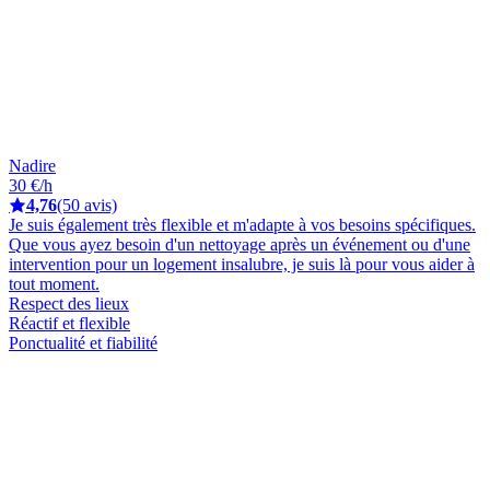
Nadire
30 €/h
4,76
(50 avis)
Je suis également très flexible et m'adapte à vos besoins spécifiques.
Que vous ayez besoin d'un nettoyage après un événement ou d'une
intervention pour un logement insalubre, je suis là pour vous aider à
tout moment.
Respect des lieux
Réactif et flexible
Ponctualité et fiabilité