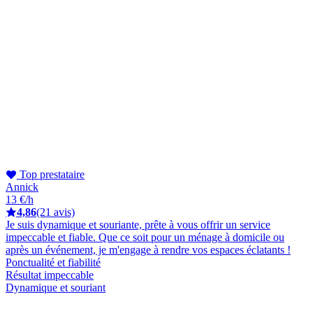
Top prestataire
Annick
13 €/h
4,86
(21 avis)
Je suis dynamique et souriante, prête à vous offrir un service
impeccable et fiable. Que ce soit pour un ménage à domicile ou
après un événement, je m'engage à rendre vos espaces éclatants !
Ponctualité et fiabilité
Résultat impeccable
Dynamique et souriant