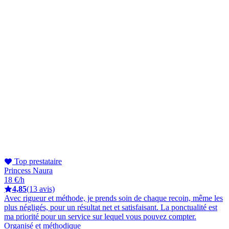
Top prestataire
Princess Naura
18 €/h
4,85
(13 avis)
Avec rigueur et méthode, je prends soin de chaque recoin, même les
plus négligés, pour un résultat net et satisfaisant. La ponctualité est
ma priorité pour un service sur lequel vous pouvez compter.
Organisé et méthodique