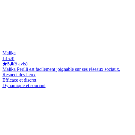
Malika
13 €/h
5,0
(5 avis)
Malika Perilli est facilement joignable sur ses réseaux sociaux.
Respect des lieux
Efficace et discret
Dynamique et souriant