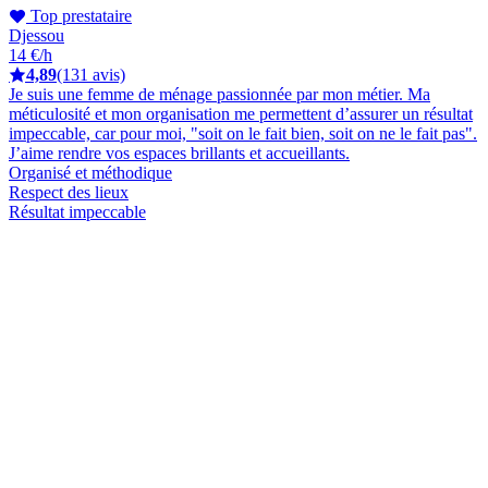
Top prestataire
Djessou
14 €/h
4,89
(131 avis)
Je suis une femme de ménage passionnée par mon métier. Ma
méticulosité et mon organisation me permettent d’assurer un résultat
impeccable, car pour moi, "soit on le fait bien, soit on ne le fait pas".
J’aime rendre vos espaces brillants et accueillants.
Organisé et méthodique
Respect des lieux
Résultat impeccable