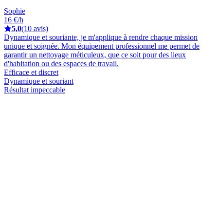
Sophie
16 €/h
5,0
(10 avis)
Dynamique et souriante, je m'applique à rendre chaque mission
unique et soignée. Mon équipement professionnel me permet de
garantir un nettoyage méticuleux, que ce soit pour des lieux
d'habitation ou des espaces de travail.
Efficace et discret
Dynamique et souriant
Résultat impeccable