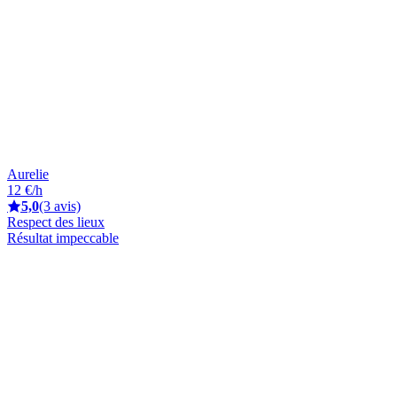
Aurelie
12 €/h
5,0
(3 avis)
Respect des lieux
Résultat impeccable