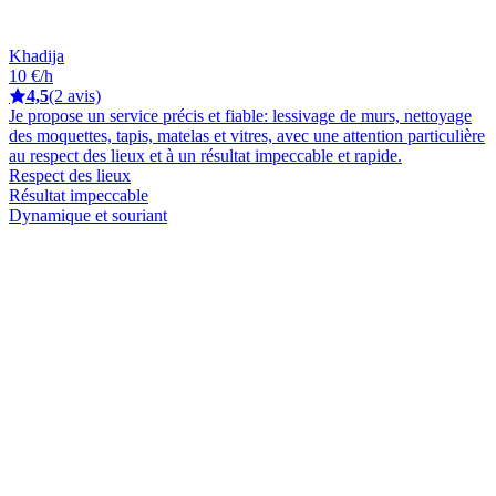
Khadija
10 €/h
4,5
(2 avis)
Je propose un service précis et fiable: lessivage de murs, nettoyage
des moquettes, tapis, matelas et vitres, avec une attention particulière
au respect des lieux et à un résultat impeccable et rapide.
Respect des lieux
Résultat impeccable
Dynamique et souriant