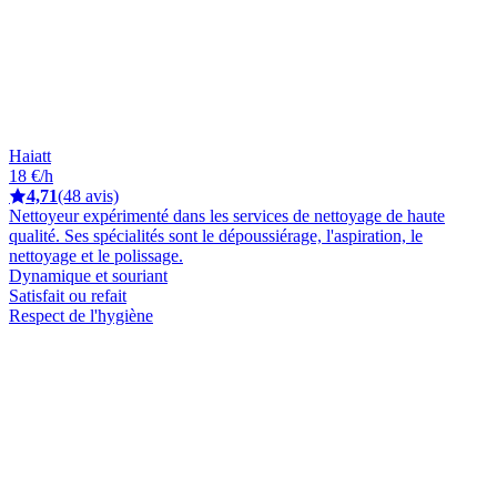
Haiatt
18 €/h
4,71
(48 avis)
Nettoyeur expérimenté dans les services de nettoyage de haute
qualité. Ses spécialités sont le dépoussiérage, l'aspiration, le
nettoyage et le polissage.
Dynamique et souriant
Satisfait ou refait
Respect de l'hygiène