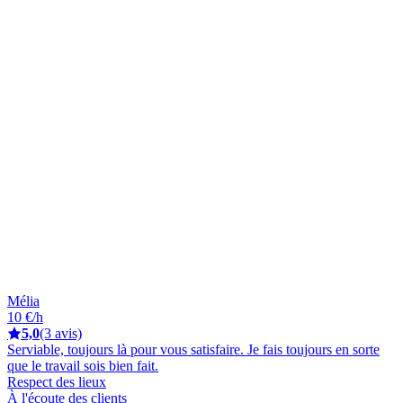
Mélia
10 €/h
5,0
(3 avis)
Serviable, toujours là pour vous satisfaire. Je fais toujours en sorte
que le travail sois bien fait.
Respect des lieux
À l'écoute des clients