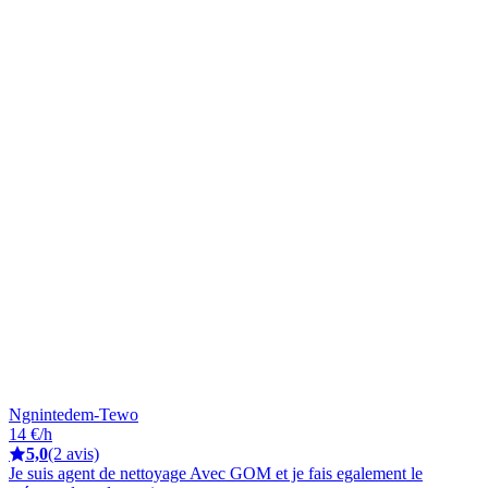
Ngnintedem-Tewo
14 €/h
5,0
(2 avis)
Je suis agent de nettoyage Avec GOM et je fais egalement le