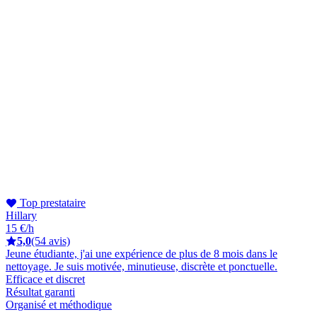
Top prestataire
Hillary
15 €/h
5,0
(54 avis)
Jeune étudiante, j'ai une expérience de plus de 8 mois dans le
nettoyage. Je suis motivée, minutieuse, discrète et ponctuelle.
Efficace et discret
Résultat garanti
Organisé et méthodique