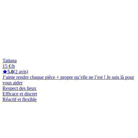
Tatiana
15 €/h
5,0
(2 avis)
J’aime rendre chaque pièce + propre qu’elle ne l’est ! Je suis là pour
vous aider
Respect des lieux
Efficace et discret
Réactif et flexible