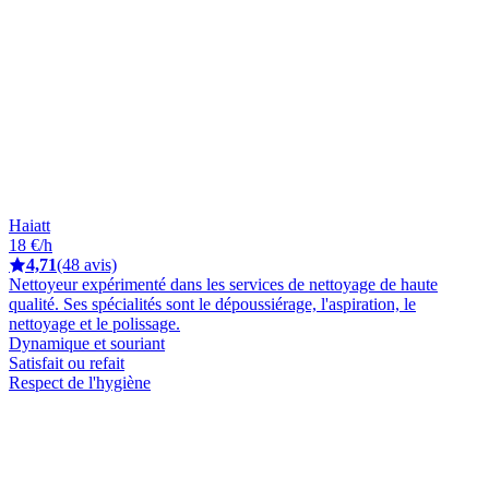
Haiatt
18 €/h
4,71
(48 avis)
Nettoyeur expérimenté dans les services de nettoyage de haute
qualité. Ses spécialités sont le dépoussiérage, l'aspiration, le
nettoyage et le polissage.
Dynamique et souriant
Satisfait ou refait
Respect de l'hygiène