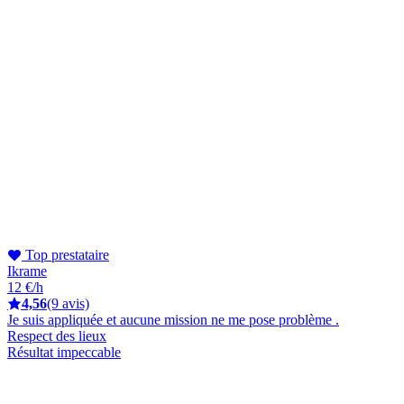
Top prestataire
Ikrame
12 €/h
4,56
(9 avis)
Je suis appliquée et aucune mission ne me pose problème .
Respect des lieux
Résultat impeccable