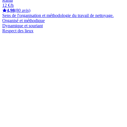
Rania
12 €/h
4,98
(80 avis)
Sens de l'organisation et méthodologie du travail de nettoyage.
Organisé et méthodique
Dynamique et souriant
Respect des lieux