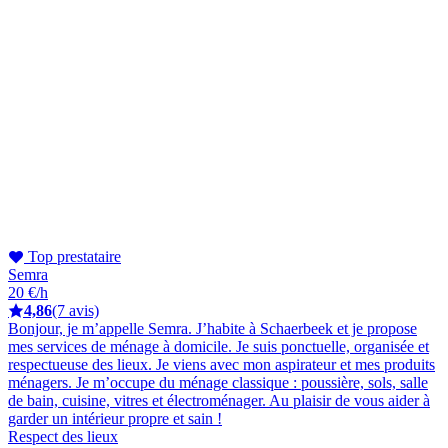
Top prestataire
Semra
20 €/h
4,86
(7 avis)
Bonjour, je m’appelle Semra. J’habite à Schaerbeek et je propose
mes services de ménage à domicile. Je suis ponctuelle, organisée et
respectueuse des lieux. Je viens avec mon aspirateur et mes produits
ménagers. Je m’occupe du ménage classique : poussière, sols, salle
de bain, cuisine, vitres et électroménager. Au plaisir de vous aider à
garder un intérieur propre et sain !
Respect des lieux