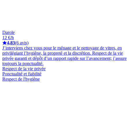
Darole
12 €/h
4,83
(6 avis)
J’interviens chez vous pour le ménage et le nettoyage de vitres, en
privilégiant l’hygiène, la propreté et la discrétion. Respect de la vie
privée garanti et dépôt d’un rapport rapide sur l’avancement; j’assure
toujours la ponctualité.
Respect de la vie privée
Ponctualité et fiabilité
Respect de l'hygiène