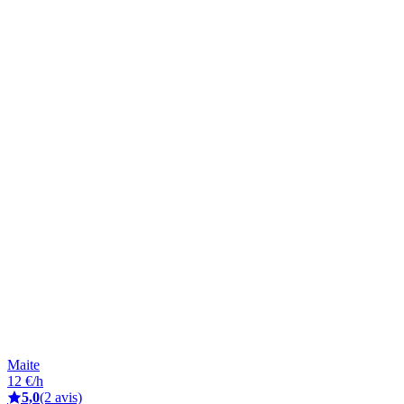
Maite
12 €/h
5,0
(2 avis)