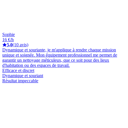
Sophie
16 €/h
5,0
(10 avis)
Dynamique et souriante, je m'applique à rendre chaque mission
unique et soignée. Mon équipement professionnel me permet de
garantir un nettoyage méticuleux, que ce soit pour des lieux
d'habitation ou des espaces de travail.
Efficace et discret
Dynamique et souriant
Résultat impeccable