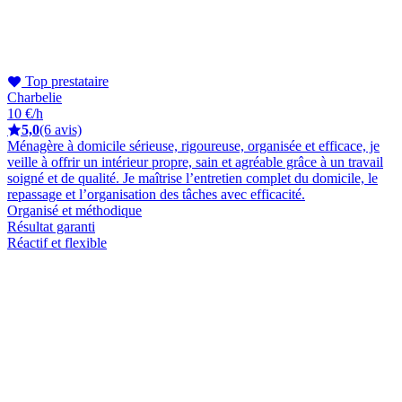
Top prestataire
Charbelie
10 €/h
5,0
(6 avis)
Ménagère à domicile sérieuse, rigoureuse, organisée et efficace, je
veille à offrir un intérieur propre, sain et agréable grâce à un travail
soigné et de qualité. Je maîtrise l’entretien complet du domicile, le
repassage et l’organisation des tâches avec efficacité.
Organisé et méthodique
Résultat garanti
Réactif et flexible