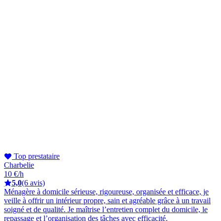
Top prestataire
Charbelie
10 €/h
5,0
(6 avis)
Ménagère à domicile sérieuse, rigoureuse, organisée et efficace, je
veille à offrir un intérieur propre, sain et agréable grâce à un travail
soigné et de qualité. Je maîtrise l’entretien complet du domicile, le
repassage et l’organisation des tâches avec efficacité.