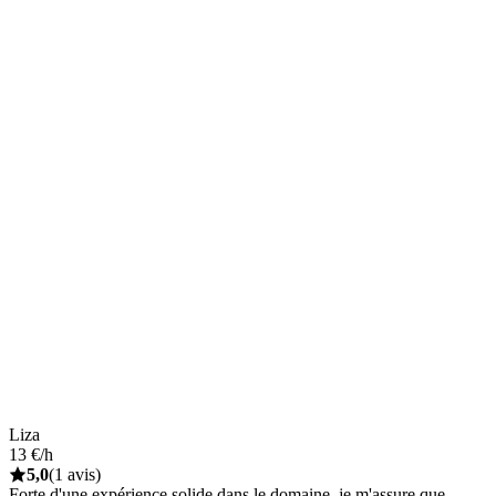
Liza
13 €/h
5,0
(1 avis)
Forte d'une expérience solide dans le domaine, je m'assure que