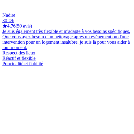
Nadire
30 €/h
4,76
(50 avis)
Je suis également très flexible et m'adapte à vos besoins spécifiques.
Que vous ayez besoin d'un nettoyage après un événement ou d'une
intervention pour un logement insalubre, je suis là pour vous aider à
tout moment.
Respect des lieux
Réactif et flexible
Ponctualité et fiabilité