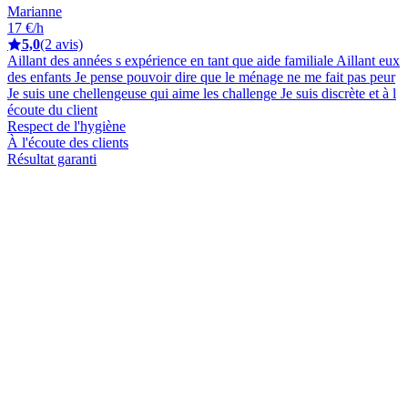
Marianne
17 €/h
5,0
(2 avis)
Aillant des années s expérience en tant que aide familiale Aillant eux
des enfants Je pense pouvoir dire que le ménage ne me fait pas peur
Je suis une chellengeuse qui aime les challenge Je suis discrète et à l
écoute du client
Respect de l'hygiène
À l'écoute des clients
Résultat garanti