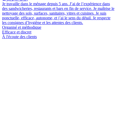
Je travaille dans le ménage depuis 5 ans. J’ai de l’expérience dans
des sandwicheries, restaurants et bars en fin de service. Je maîtrise le
nettoyage des sols, surfaces, sanitaires, vitres et cuisines. Je suis
ponctuelle, efficace, autonome, et j’ai le sens du détail. Je respecte
les consignes d’hygiène et les attentes des clients.
Organisé et méthodique
Efficace et discret
À l'écoute des clients