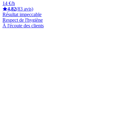
14 €/h
4,82
(83 avis)
Résultat impeccable
Respect de l'hygiène
À l'écoute des clients