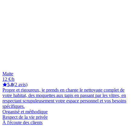
Maite
12 €/h
5,0
(2 avis)
Propre et rigoureux, je prends en charge le nettoyage complet de
votre habitat, des moquettes aux tapis en passant par les vitres, en
respectant scrupuleusement votre espace personnel et vos besoins
spécifiques.
Organisé et méthodique
Respect de la vie privée
À l'écoute des clients