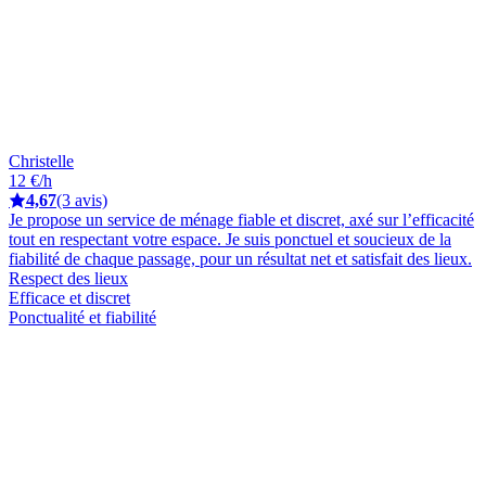
Christelle
12 €/h
4,67
(3 avis)
Je propose un service de ménage fiable et discret, axé sur l’efficacité
tout en respectant votre espace. Je suis ponctuel et soucieux de la
fiabilité de chaque passage, pour un résultat net et satisfait des lieux.
Respect des lieux
Efficace et discret
Ponctualité et fiabilité