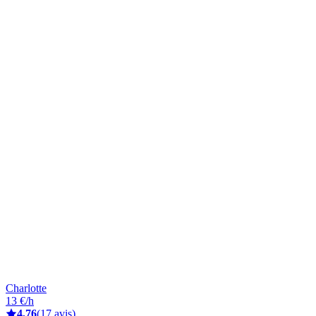
Charlotte
13 €/h
4,76
(17 avis)