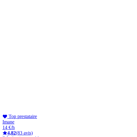
Top prestataire
Imane
14 €/h
4,82
(83 avis)