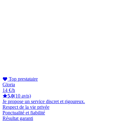
Top prestataire
Gloria
14 €/h
5,0
(10 avis)
Je propose un service discret et rigoureux.
Respect de la vie privée
Ponctualité et fiabilité
Résultat garanti