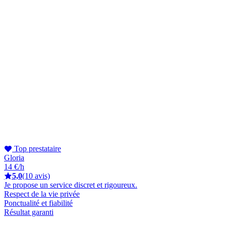
Top prestataire
Gloria
14 €/h
5,0
(10 avis)
Je propose un service discret et rigoureux.
Respect de la vie privée
Ponctualité et fiabilité
Résultat garanti