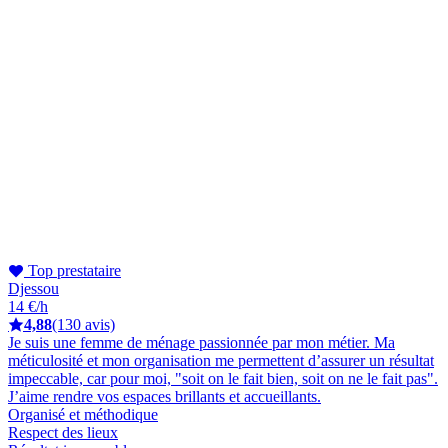
Top prestataire
Djessou
14 €/h
4,88
(130 avis)
Je suis une femme de ménage passionnée par mon métier. Ma
méticulosité et mon organisation me permettent d’assurer un résultat
impeccable, car pour moi, "soit on le fait bien, soit on ne le fait pas".
J’aime rendre vos espaces brillants et accueillants.
Organisé et méthodique
Respect des lieux