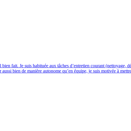
il bien fait. Je suis habituée aux tâches d’entretien courant (nettoyage, dé
ler aussi bien de manière autonome qu’en équipe, je suis motivée à mettr