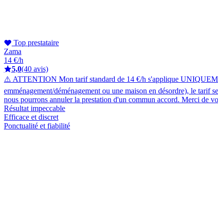
Top prestataire
Zama
14 €/h
5,0
(40 avis)
⚠️ ATTENTION Mon tarif standard de 14 €/h s'applique UNIQUEMENT au
emménagement/déménagement ou une maison en désordre), le tarif sera 
nous pourrons annuler la prestation d'un commun accord. Merci de v
Résultat impeccable
Efficace et discret
Ponctualité et fiabilité