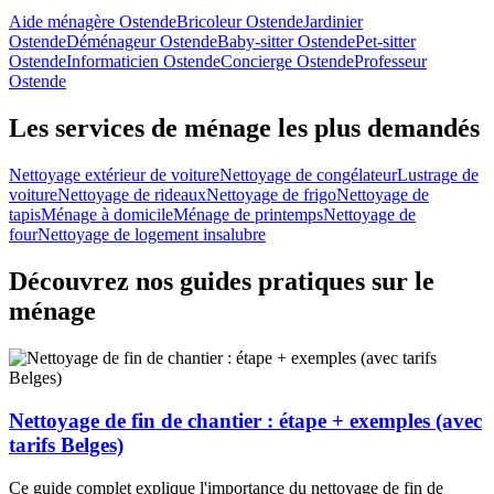
Aide ménagère Ostende
Bricoleur Ostende
Jardinier
Ostende
Déménageur Ostende
Baby-sitter Ostende
Pet-sitter
Ostende
Informaticien Ostende
Concierge Ostende
Professeur
Ostende
Les services de ménage les plus demandés
Nettoyage extérieur de voiture
Nettoyage de congélateur
Lustrage de
voiture
Nettoyage de rideaux
Nettoyage de frigo
Nettoyage de
tapis
Ménage à domicile
Ménage de printemps
Nettoyage de
four
Nettoyage de logement insalubre
Découvrez nos guides pratiques sur le
ménage
Nettoyage de fin de chantier : étape + exemples (avec
tarifs Belges)
Ce guide complet explique l'importance du nettoyage de fin de