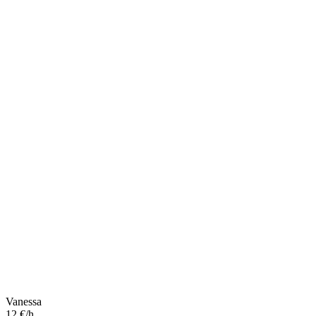
Vanessa
12 €/h