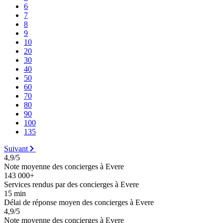
6
7
8
9
10
20
30
40
50
60
70
80
90
100
135
Suivant
4,9/5
Note moyenne des concierges à Evere
143 000+
Services rendus par des concierges à Evere
15 min
Délai de réponse moyen des concierges à Evere
4,9/5
Note moyenne des concierges à Evere