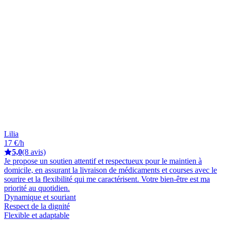
Lilia
17 €/h
5,0
(8 avis)
Je propose un soutien attentif et respectueux pour le maintien à
domicile, en assurant la livraison de médicaments et courses avec le
sourire et la flexibilité qui me caractérisent. Votre bien-être est ma
priorité au quotidien.
Dynamique et souriant
Respect de la dignité
Flexible et adaptable