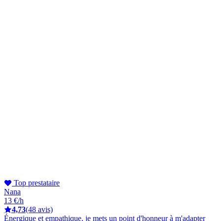
Top prestataire
Nana
13 €/h
4,73
(48 avis)
Énergique et empathique, je mets un point d'honneur à m'adapter