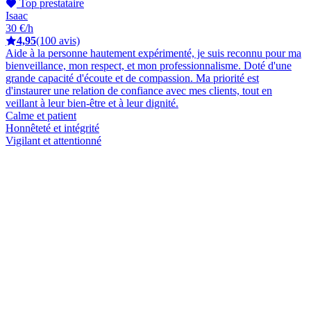
Top prestataire
Isaac
30 €/h
4,95
(100 avis)
Aide à la personne hautement expérimenté, je suis reconnu pour ma
bienveillance, mon respect, et mon professionnalisme. Doté d'une
grande capacité d'écoute et de compassion. Ma priorité est
d'instaurer une relation de confiance avec mes clients, tout en
veillant à leur bien-être et à leur dignité.
Calme et patient
Honnêteté et intégrité
Vigilant et attentionné