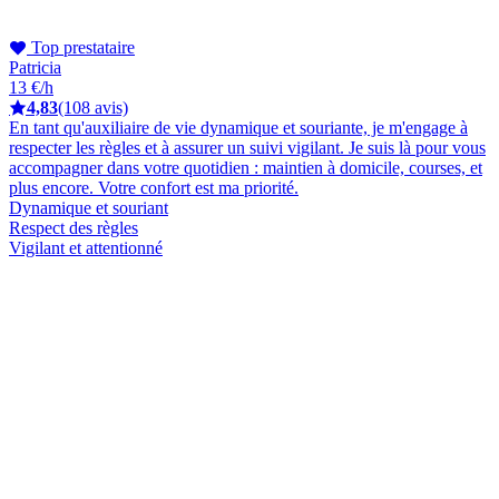
Top prestataire
Patricia
13 €/h
4,83
(108 avis)
En tant qu'auxiliaire de vie dynamique et souriante, je m'engage à
respecter les règles et à assurer un suivi vigilant. Je suis là pour vous
accompagner dans votre quotidien : maintien à domicile, courses, et
plus encore. Votre confort est ma priorité.
Dynamique et souriant
Respect des règles
Vigilant et attentionné