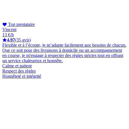
Top prestataire
Vincent
13 €/h
4,97
(35 avis)
Flexible et à l’écoute, je m’adapte facilement aux besoins de chacun.
Que ce soit pour des livraisons à domicile ou un accompagnement
en course, je m'engage à respecter des règles strictes tout en offrant
un service chaleureux et honnête.
Calme et patient
Respect des règles
Honnêteté et intégrité