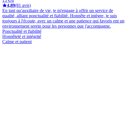
13 €/h
4,89
(81 avis)
En tant qu'auxiliaire de vie, je m'engage à offrir un service de
qualité, alliant ponctualité et fiabilité. Honnête et intègre, je suis
toujours à l'écoute, avec un calme et une patience qui favoris ent un
environnement serein pour les personnes que j'accompagne.
Ponctualité et fiabilité
Honnêteté et intégrité
Calme et patient