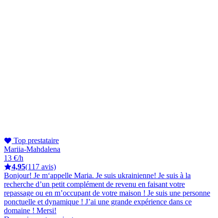
Top prestataire
Mariia-Mahdalena
13 €/h
4,95
(117 avis)
Bonjour! Je m‘appelle Maria. Je suis ukrainienne! Je suis à la
recherche d’un petit complément de revenu en faisant votre
repassage ou en m’occupant de votre maison ! Je suis une personne
ponctuelle et dynamique ! J’ai une grande expérience dans ce
domaine ! Mersi!