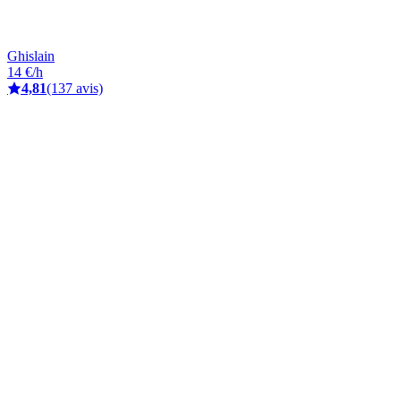
Ghislain
14 €/h
4,81
(137 avis)