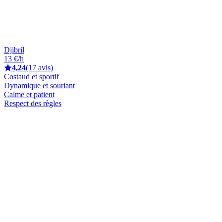
Djibril
13 €/h
4,24
(17 avis)
Costaud et sportif
Dynamique et souriant
Calme et patient
Respect des règles