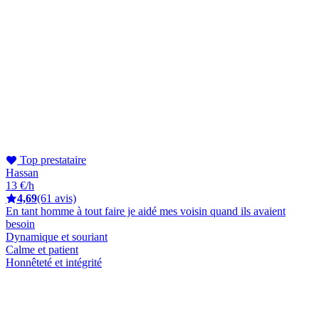
Top prestataire
Hassan
13 €/h
4,69
(61 avis)
En tant homme à tout faire je aidé mes voisin quand ils avaient
besoin
Dynamique et souriant
Calme et patient
Honnêteté et intégrité