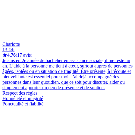
Charlotte
13 €/h
4,76
(17 avis)
Je suis en 2e année de bachelier en assistance sociale, il me reste un
an. L’aide à la personne me tient à cœur, surtout auprès de personnes
âgées, isolées ou en situation de fragilité. Être présente, à l’écoute et
bienveillante est essentiel pour moi. J’ai déjà accompagné des
personnes dans leur quotidien, que ce soit pour discuter, aider ou
simplement apporter un peu de présence et de soutien.
Respect des règles
Honnêteté et intégrité
Ponctualité et fiabilité