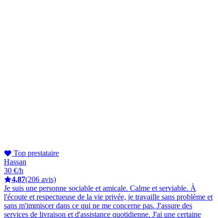
Top prestataire
Hassan
30 €/h
4,87
(206 avis)
Je suis une personne sociable et amicale. Calme et serviable. À
l'écoute et respectueuse de la vie privée, je travaille sans problème et
sans m'immiscer dans ce qui ne me concerne pas. J'assure des
services de livraison et d'assistance quotidienne. J'ai une certaine