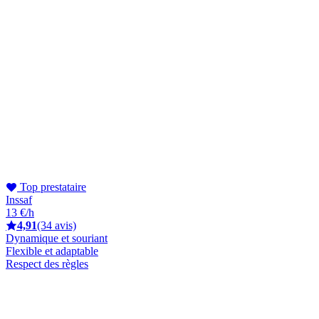
Top prestataire
Inssaf
13 €/h
4,91
(34 avis)
Dynamique et souriant
Flexible et adaptable
Respect des règles