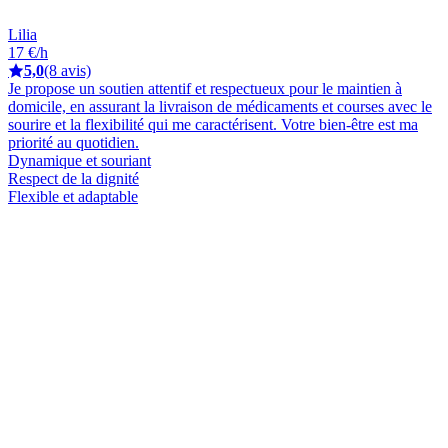
Lilia
17 €/h
5,0
(8 avis)
Je propose un soutien attentif et respectueux pour le maintien à
domicile, en assurant la livraison de médicaments et courses avec le
sourire et la flexibilité qui me caractérisent. Votre bien-être est ma
priorité au quotidien.
Dynamique et souriant
Respect de la dignité
Flexible et adaptable