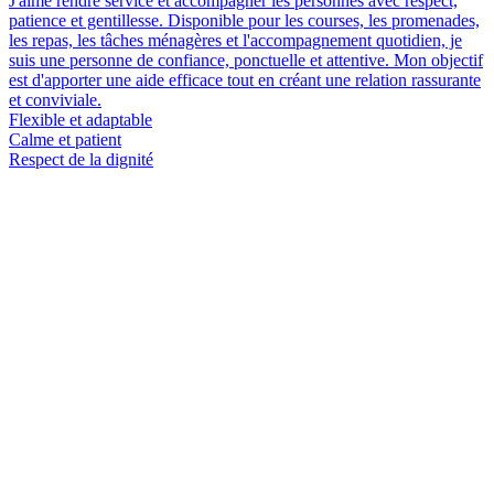
J'aime rendre service et accompagner les personnes avec respect,
patience et gentillesse. Disponible pour les courses, les promenades,
les repas, les tâches ménagères et l'accompagnement quotidien, je
suis une personne de confiance, ponctuelle et attentive. Mon objectif
est d'apporter une aide efficace tout en créant une relation rassurante
et conviviale.
Flexible et adaptable
Calme et patient
Respect de la dignité