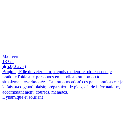
Maureen
13 €/h
5,0
(2 avis)
Bonjour, Fille de vétérinaire, depuis ma tendre adolescence je
pratique l'aide aux personnes en handicap ou non ou tout
simplement overbookées. J'ai toujours adoré ces petits boulots car je
le fais avec grand plaisir, préparation de plats, d'aide informatique,
accompagnement, courses, ménages.
Dynamique et souriant