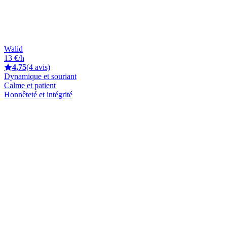
Walid
13 €/h
4,75
(4 avis)
Dynamique et souriant
Calme et patient
Honnêteté et intégrité