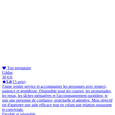
Top prestataire
Gildas
30 €/h
5,0
(15 avis)
J'aime rendre service et accompagner les personnes avec respect,
patience et gentillesse. Disponible pour les courses, les promenades,
les repas, les tâches ménagères et l'accompagnement quotidien, je
suis une personne de confiance, ponctuelle et attentive. Mon objectif
est d'apporter une aide efficace tout en créant une relation rassurante
et conviviale.
Flexible et adaptable