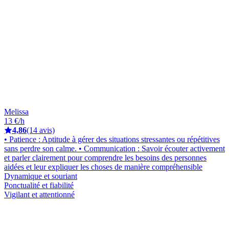
Melissa
13 €/h
4,86
(14 avis)
• Patience : Aptitude à gérer des situations stressantes ou répétitives
sans perdre son calme. • Communication : Savoir écouter activement
et parler clairement pour comprendre les besoins des personnes
aidées et leur expliquer les choses de manière compréhensible
Dynamique et souriant
Ponctualité et fiabilité
Vigilant et attentionné