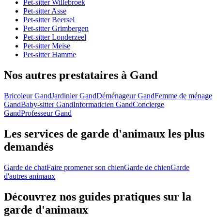
Pet-sitter Willebroek
Pet-sitter Asse
Pet-sitter Beersel
Pet-sitter Grimbergen
Pet-sitter Londerzeel
Pet-sitter Meise
Pet-sitter Hamme
Nos autres prestataires à Gand
Bricoleur Gand
Jardinier Gand
Déménageur Gand
Femme de ménage
Gand
Baby-sitter Gand
Informaticien Gand
Concierge
Gand
Professeur Gand
Les services de garde d'animaux les plus
demandés
Garde de chat
Faire promener son chien
Garde de chien
Garde
d'autres animaux
Découvrez nos guides pratiques sur la
garde d'animaux