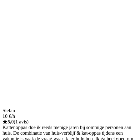
Stefan
10 €/h
5,0
(1 avis)
Kattenoppas doe ik reeds menige jaren bij sommige personen aan
huis. De combinatie van huis-verblijf & kat-oppas tijdens een
vakantie is vaak de vraag waar ik ter hulp ben. Ik ga heel goed om