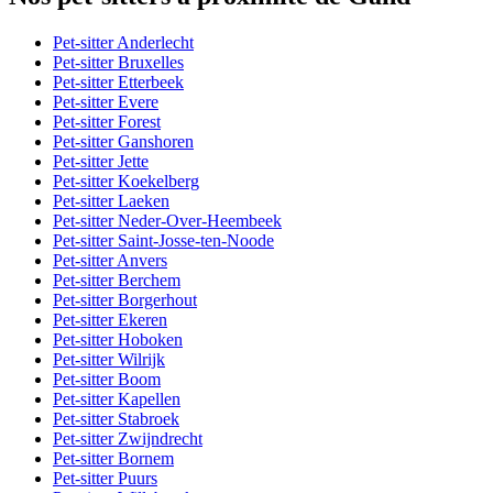
Pet-sitter Anderlecht
Pet-sitter Bruxelles
Pet-sitter Etterbeek
Pet-sitter Evere
Pet-sitter Forest
Pet-sitter Ganshoren
Pet-sitter Jette
Pet-sitter Koekelberg
Pet-sitter Laeken
Pet-sitter Neder-Over-Heembeek
Pet-sitter Saint-Josse-ten-Noode
Pet-sitter Anvers
Pet-sitter Berchem
Pet-sitter Borgerhout
Pet-sitter Ekeren
Pet-sitter Hoboken
Pet-sitter Wilrijk
Pet-sitter Boom
Pet-sitter Kapellen
Pet-sitter Stabroek
Pet-sitter Zwijndrecht
Pet-sitter Bornem
Pet-sitter Puurs