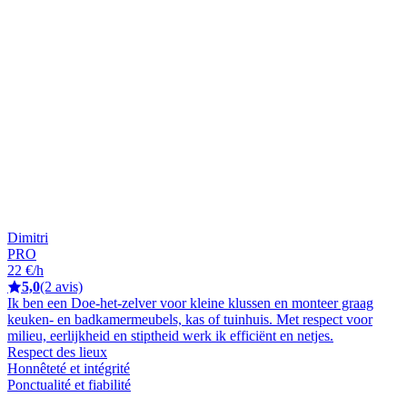
Dimitri
PRO
22 €/h
5,0
(2 avis)
Ik ben een Doe-het-zelver voor kleine klussen en monteer graag
keuken- en badkamermeubels, kas of tuinhuis. Met respect voor
milieu, eerlijkheid en stiptheid werk ik efficiënt en netjes.
Respect des lieux
Honnêteté et intégrité
Ponctualité et fiabilité