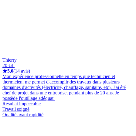
Thierry
20 €/h
5,0
(14 avis)
Mon expérience professionnelle en temps que technicien et
thermicien, me permet d'accomplir des travaux dans plusieurs
domaines d'activités (électricité, chauffage, sanitaire, etc). J'ai été
chef de projet dans une entreprise, pendant plus de 20 ans. Je
possède l'outillage adéquat.
Résultat impeccable
Travail soigné
Qualité avant rapidité