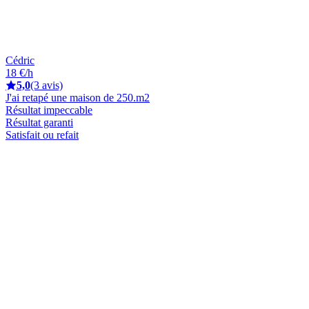
Cédric
18 €/h
5,0
(3 avis)
J'ai retapé une maison de 250.m2
Résultat impeccable
Résultat garanti
Satisfait ou refait