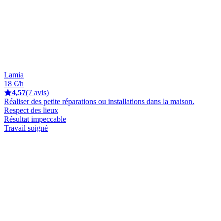
Lamia
18 €/h
4,57
(7 avis)
Réaliser des petite réparations ou installations dans la maison.
Respect des lieux
Résultat impeccable
Travail soigné