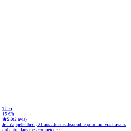
Theo
15 €/h
5,0
(2 avis)
Je m’appelle theo , 21 ans . Je suis disponible pour tout vos travaux
qui entre dans mes compétence .