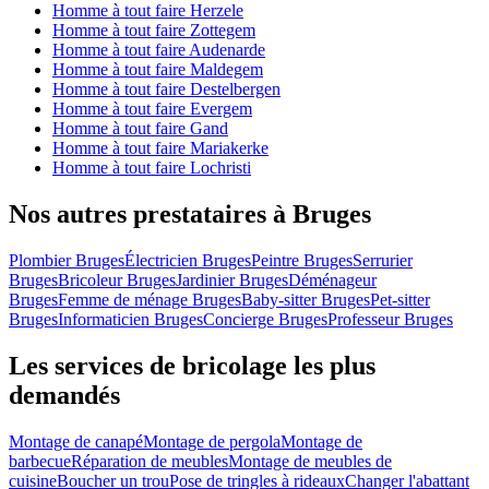
Homme à tout faire Herzele
Homme à tout faire Zottegem
Homme à tout faire Audenarde
Homme à tout faire Maldegem
Homme à tout faire Destelbergen
Homme à tout faire Evergem
Homme à tout faire Gand
Homme à tout faire Mariakerke
Homme à tout faire Lochristi
Nos autres prestataires à Bruges
Plombier Bruges
Électricien Bruges
Peintre Bruges
Serrurier
Bruges
Bricoleur Bruges
Jardinier Bruges
Déménageur
Bruges
Femme de ménage Bruges
Baby-sitter Bruges
Pet-sitter
Bruges
Informaticien Bruges
Concierge Bruges
Professeur Bruges
Les services de bricolage les plus
demandés
Montage de canapé
Montage de pergola
Montage de
barbecue
Réparation de meubles
Montage de meubles de
cuisine
Boucher un trou
Pose de tringles à rideaux
Changer l'abattant