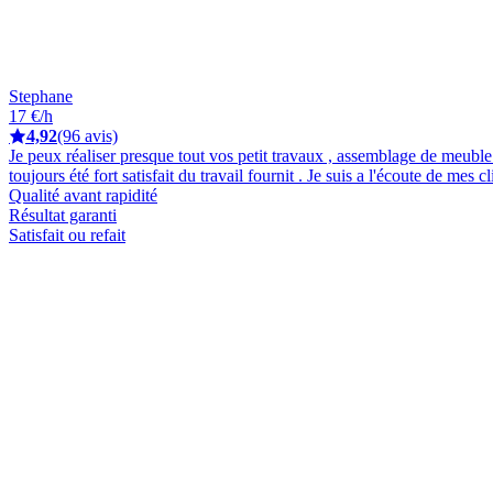
Stephane
17 €/h
4,92
(96 avis)
Je peux réaliser presque tout vos petit travaux , assemblage de meuble ,
toujours été fort satisfait du travail fournit . Je suis a l'écoute de mes 
Qualité avant rapidité
Résultat garanti
Satisfait ou refait