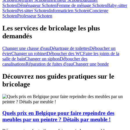
Schoten
Serrurier Schoten
Bricoleur Schoten
Jardinier
Schoten
Déménageur Schoten
Femme de ménage Schoten
Baby-sitter
Schoten
Pet-sitter Schoten
Informaticien Schoten
Concierge
Schoten
Professeur Schoten
Les services de bricolage les plus
demandés
Changer une chasse d'eau
Détartrage de toilettes
Déboucher un
évier
Changer un robinet
Déboucher des WC
Faire les joints de la
salle de bain
Changer un siphon
Déboucher des
canalisations
Réparation de fuites d'eau
Changer une bonde
Découvrez nos guides pratiques sur le
bricolage
Quels prix en Belgique pour faire repeindre des
meubles par un peintre ? Détails par meuble !