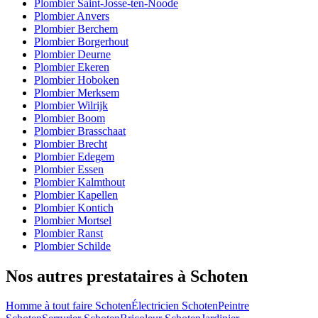
Plombier Saint-Josse-ten-Noode
Plombier Anvers
Plombier Berchem
Plombier Borgerhout
Plombier Deurne
Plombier Ekeren
Plombier Hoboken
Plombier Merksem
Plombier Wilrijk
Plombier Boom
Plombier Brasschaat
Plombier Brecht
Plombier Edegem
Plombier Essen
Plombier Kalmthout
Plombier Kapellen
Plombier Kontich
Plombier Mortsel
Plombier Ranst
Plombier Schilde
Nos autres prestataires à Schoten
Homme à tout faire Schoten
Électricien Schoten
Peintre