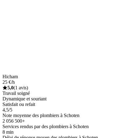
Hicham
25 €/h
5,0
(1 avis)
Travail soigné
Dynamique et souriant
Satisfait ou refait
4,5/5
Note moyenne des plombiers à Schoten
2 056 500+
Services rendus par des plombiers à Schoten
8 min
Délai de réponse moyen des plombiers à Schoten