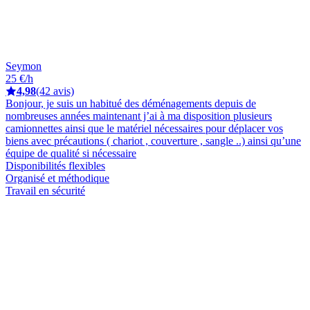
Seymon
25 €/h
4,98
(42 avis)
Bonjour, je suis un habitué des déménagements depuis de
nombreuses années maintenant j’ai à ma disposition plusieurs
camionnettes ainsi que le matériel nécessaires pour déplacer vos
biens avec précautions ( chariot , couverture , sangle ..) ainsi qu’une
équipe de qualité si nécessaire
Disponibilités flexibles
Organisé et méthodique
Travail en sécurité