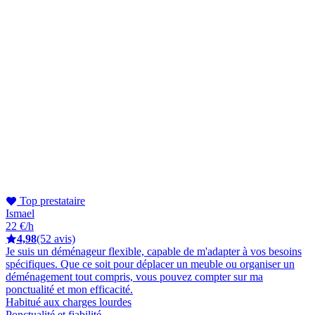
Top prestataire
Ismael
22 €/h
4,98
(52 avis)
Je suis un déménageur flexible, capable de m'adapter à vos besoins
spécifiques. Que ce soit pour déplacer un meuble ou organiser un
déménagement tout compris, vous pouvez compter sur ma
ponctualité et mon efficacité.
Habitué aux charges lourdes
Ponctualité et fiabilité