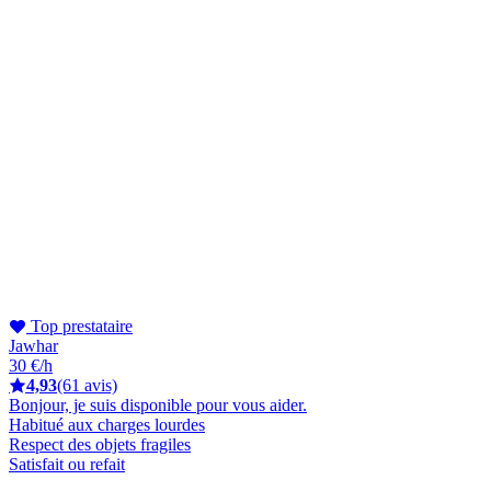
Top prestataire
Jawhar
30 €/h
4,93
(61 avis)
Bonjour, je suis disponible pour vous aider.
Habitué aux charges lourdes
Respect des objets fragiles
Satisfait ou refait