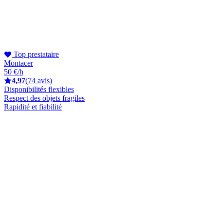
Top prestataire
Montacer
50 €/h
4,97
(74 avis)
Disponibilités flexibles
Respect des objets fragiles
Rapidité et fiabilité