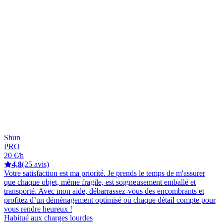
Shun
PRO
20 €/h
4,8
(25 avis)
Votre satisfaction est ma priorité. Je prends le temps de m'assurer
que chaque objet, même fragile, est soigneusement emballé et
transporté. Avec mon aide, débarrassez-vous des encombrants et
profitez d’un déménagement optimisé où chaque détail compte pour
vous rendre heureux !
Habitué aux charges lourdes