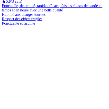
5,0
(3 avis)
Ponctuelle, déterminé, rapide efficace, fais les choses demandé en
temps et en heure avec une belle qualité
Habitué aux charges lourdes
Respect des objets fragiles
Ponctualité et fiabilité