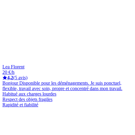
Lea Florent
20 €/h
4,2
(5 avis)
Bonjour Disponible pour les déménagements. Je suis ponctuel,
flexible, travail avec soin, propre et concentré dans mon travail.
Habitué aux charges lourdes
Respect des objets fragiles
Rapidité et fiabilité