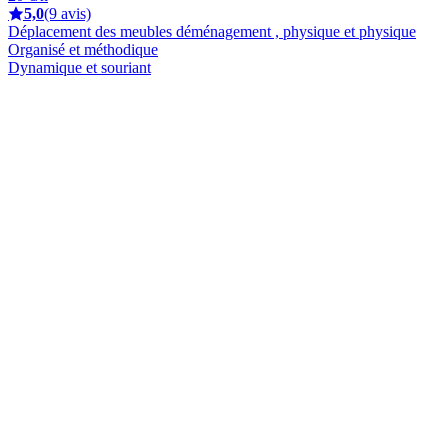
5,0
(9 avis)
Déplacement des meubles déménagement , physique et physique
Organisé et méthodique
Dynamique et souriant