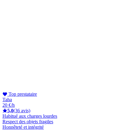
Top prestataire
Taha
20 €/h
5,0
(36 avis)
Habitué aux charges lourdes
Respect des objets fragiles
Honnêteté et intégrité