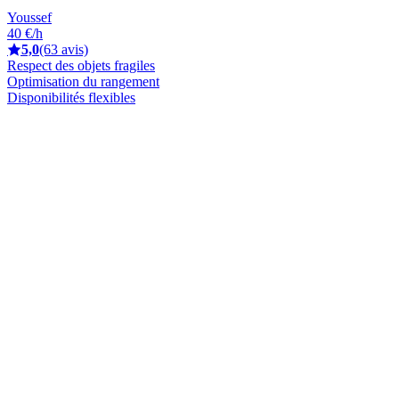
Youssef
40 €/h
5,0
(63 avis)
Respect des objets fragiles
Optimisation du rangement
Disponibilités flexibles