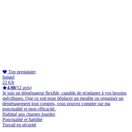
Top prestataire
Ismael
22 €/h
4,98
(52 avis)
Je suis un déménageur flexible, capable de m'adapter à vos besoins
spécifiques. Que ce soit pour déplacer un meuble ou organiser un
déménagement tout compris, vous pouvez compter sur ma
ponctualité et mon efficacité.
Habitué aux charges lourdes
Ponctualité et fiabilité
Travail en sécurité