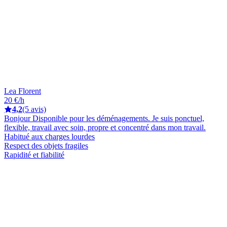
Lea Florent
20 €/h
4,2
(5 avis)
Bonjour Disponible pour les déménagements. Je suis ponctuel,
flexible, travail avec soin, propre et concentré dans mon travail.
Habitué aux charges lourdes
Respect des objets fragiles
Rapidité et fiabilité