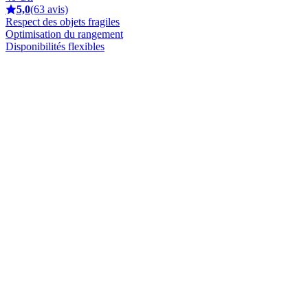
5,0
(63 avis)
Respect des objets fragiles
Optimisation du rangement
Disponibilités flexibles