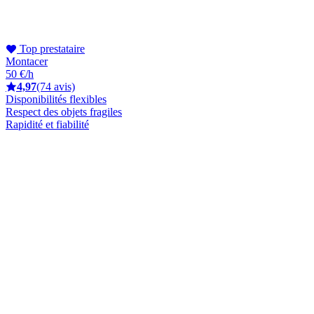
Top prestataire
Montacer
50 €/h
4,97
(74 avis)
Disponibilités flexibles
Respect des objets fragiles
Rapidité et fiabilité