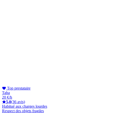
Top prestataire
Taha
20 €/h
5,0
(36 avis)
Habitué aux charges lourdes
Respect des objets fragiles