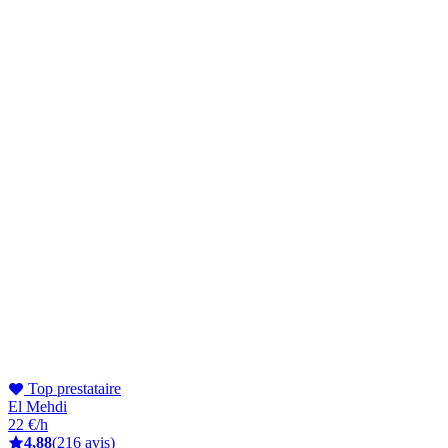
Top prestataire
El Mehdi
22 €/h
4,88
(216 avis)