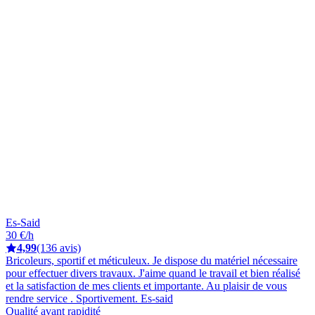
Es-Said
30 €/h
4,99
(136 avis)
Bricoleurs, sportif et méticuleux. Je dispose du matériel nécessaire
pour effectuer divers travaux. J'aime quand le travail et bien réalisé
et la satisfaction de mes clients et importante. Au plaisir de vous
rendre service . Sportivement. Es-said
Qualité avant rapidité