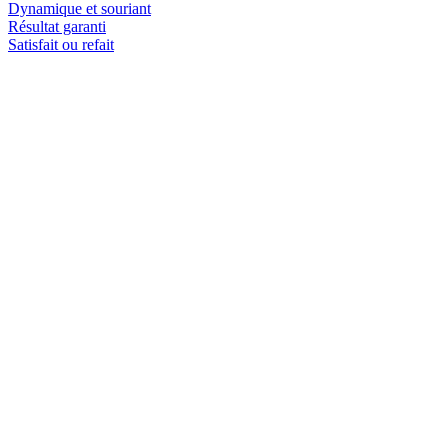
Dynamique et souriant
Résultat garanti
Satisfait ou refait