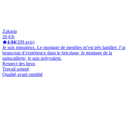
Zakaria
20 €/h
4,94
(209 avis)
Je suis minutieux. Le montage de meubles m’est très familier. J’ai
beaucoup d’expérience dans le bricolage, le montage de la
quincaillerie, je suis polyvalent.
Respect des lieux
Travail soigné
Qualité avant rapidité