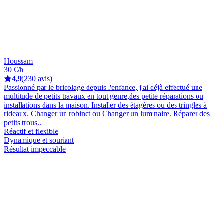
Houssam
30 €/h
4,9
(230 avis)
Passionné par le bricolage depuis l'enfance, j'ai déjà effectué une
multitude de petits travaux en tout genre,des petite réparations ou
installations dans la maison. Installer des étagères ou des tringles à
rideaux. Changer un robinet ou Changer un luminaire. Réparer des
petits trous..
Réactif et flexible
Dynamique et souriant
Résultat impeccable