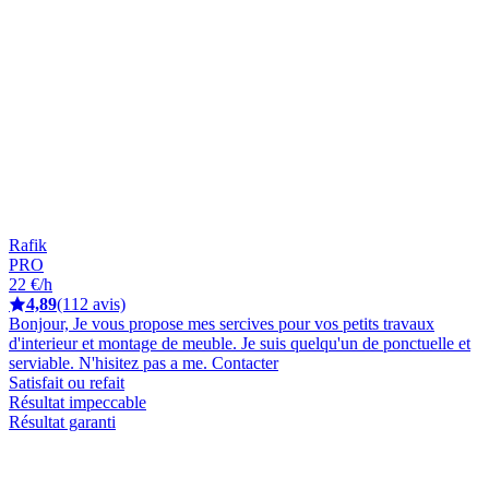
Rafik
PRO
22 €/h
4,89
(112 avis)
Bonjour, Je vous propose mes sercives pour vos petits travaux
d'interieur et montage de meuble. Je suis quelqu'un de ponctuelle et
serviable. N'hisitez pas a me. Contacter
Satisfait ou refait
Résultat impeccable
Résultat garanti