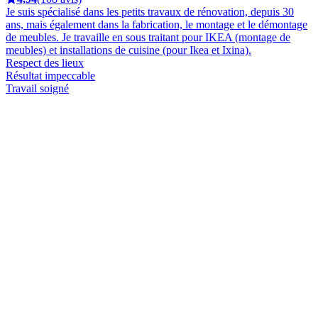
Je suis spécialisé dans les petits travaux de rénovation, depuis 30
ans, mais également dans la fabrication, le montage et le démontage
de meubles. Je travaille en sous traitant pour IKEA (montage de
meubles) et installations de cuisine (pour Ikea et Ixina).
Respect des lieux
Résultat impeccable
Travail soigné