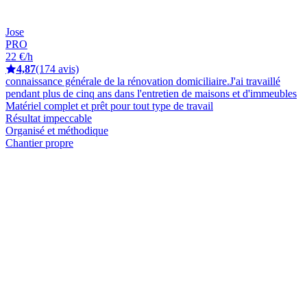
Jose
PRO
22 €/h
4,87
(174 avis)
connaissance générale de la rénovation domiciliaire.J'ai travaillé
pendant plus de cinq ans dans l'entretien de maisons et d'immeubles
Matériel complet et prêt pour tout type de travail
Résultat impeccable
Organisé et méthodique
Chantier propre