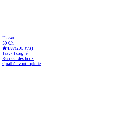
Hassan
30 €/h
4,87
(206 avis)
Travail soigné
Respect des lieux
Qualité avant rapidité