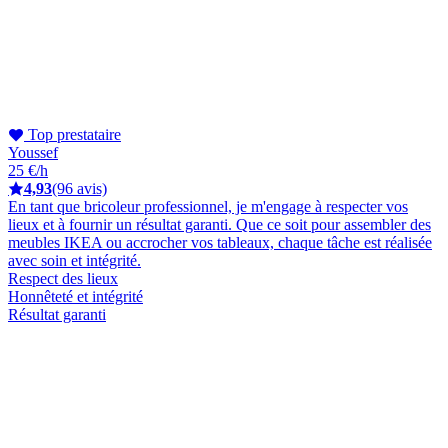
Top prestataire
Youssef
25 €/h
4,93
(96 avis)
En tant que bricoleur professionnel, je m'engage à respecter vos
lieux et à fournir un résultat garanti. Que ce soit pour assembler des
meubles IKEA ou accrocher vos tableaux, chaque tâche est réalisée
avec soin et intégrité.
Respect des lieux
Honnêteté et intégrité
Résultat garanti