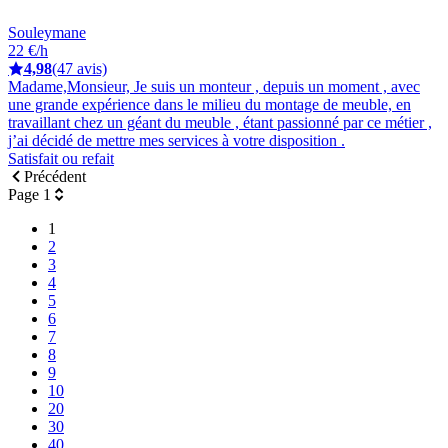
Souleymane
22 €/h
4,98
(47 avis)
Madame,Monsieur, Je suis un monteur , depuis un moment , avec
une grande expérience dans le milieu du montage de meuble, en
travaillant chez un géant du meuble , étant passionné par ce métier ,
j’ai décidé de mettre mes services à votre disposition .
Satisfait ou refait
Précédent
Page 1
1
2
3
4
5
6
7
8
9
10
20
30
40