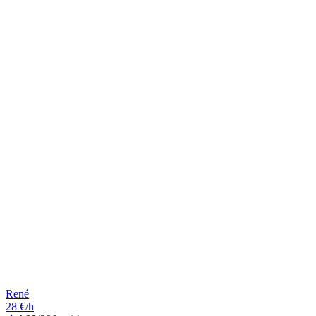
René
28 €/h