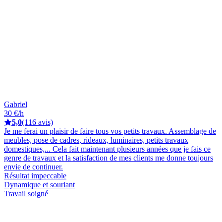
Gabriel
30 €/h
5,0
(116 avis)
Je me ferai un plaisir de faire tous vos petits travaux. Assemblage de
meubles, pose de cadres, rideaux, luminaires, petits travaux
domestiques,... Cela fait maintenant plusieurs années que je fais ce
genre de travaux et la satisfaction de mes clients me donne toujours
envie de continuer.
Résultat impeccable
Dynamique et souriant
Travail soigné