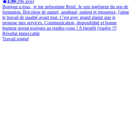
4,99
(296 avis)
Bonjour a tous , je me prénomme René. Je suis ingénieur du son de
formation. Bricoleur de nature, appliqué, patient et rigoureux, j'aime
le travail de qualité avant tout. C'est avec grand plaisir que je
propose mes services. Communication, disponibilité et bonne
humeur seront toujours au rendez-vous ! A bientôt j'espère !!!
Résultat impeccable
Travail soigné