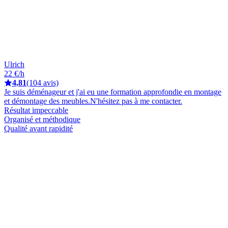
Ulrich
22 €/h
4,81
(104 avis)
Je suis déménageur et j'ai eu une formation approfondie en montage
et démontage des meubles.N'hésitez pas à me contacter.
Résultat impeccable
Organisé et méthodique
Qualité avant rapidité