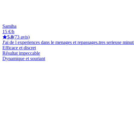
Samiha
15 €/h
5,0
(73 avis)
J'ai de l experiences dans le menages et repassages.tres serieuse minu
Efficace et discret
Résultat impeccable
Dynamique et souriant