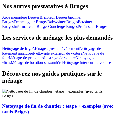
Nos autres prestataires à Bruges
Aide ménagère Bruges
Bricoleur Bruges
Jardinier
Bruges
Déménageur Bruges
Baby-sitter Bruges
Pet-sitter
Bruges
Informaticien Bruges
Concierge Bruges
Professeur Bruges
Les services de ménage les plus demandés
Nettoyage de frigo
Ménage après un événement
Nettoyage de
logement insalubre
Nettoyage extérieur de voiture
Nettoyage de
four
Ménage de printemps
Lustrage de voiture
Nettoyage de
vitres
Ménage de location saisonnière
Nettoyage intérieur de voiture
Découvrez nos guides pratiques sur le
ménage
Nettoyage de fin de chantier : étape + exemples (avec
tarifs Belges)