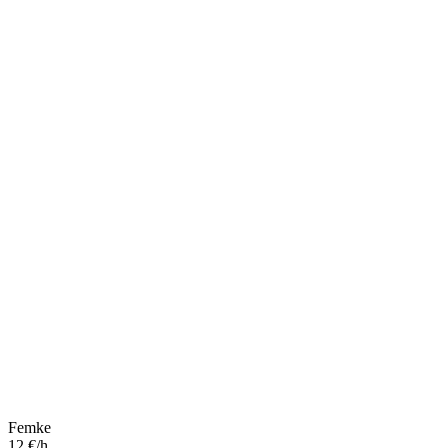
Femke
12 €/h