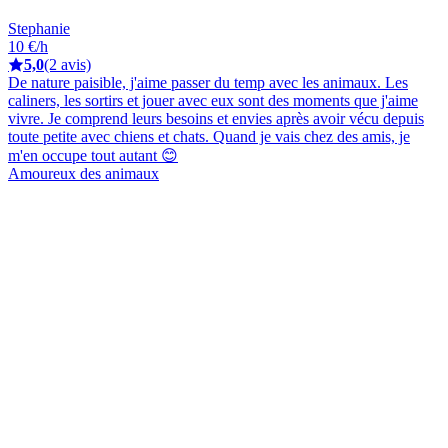
Stephanie
10 €/h
5,0
(2 avis)
De nature paisible, j'aime passer du temp avec les animaux. Les
caliners, les sortirs et jouer avec eux sont des moments que j'aime
vivre. Je comprend leurs besoins et envies après avoir vécu depuis
toute petite avec chiens et chats. Quand je vais chez des amis, je
m'en occupe tout autant 😊
Amoureux des animaux