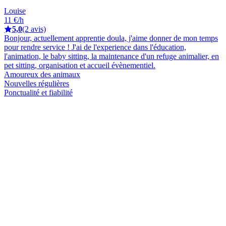
Louise
11 €/h
5,0
(2 avis)
Bonjour, actuellement apprentie doula, j'aime donner de mon temps
pour rendre service ! J'ai de l'experience dans l'éducation,
l'animation, le baby sitting, la maintenance d'un refuge animalier, en
pet sitting, organisation et accueil évènementiel.
Amoureux des animaux
Nouvelles régulières
Ponctualité et fiabilité