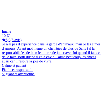
Imane
10 €/h
5,0
(5 avis)
Je n'ai pas d'expérience dans la garde d'animaux, mais je les aimes
d'amours. Ayant moi meme un chat àgés de plus de 5ans j'ai la
responsabilitées de bien le nourir, de jouer avec lui quand il faus et
de le faire sortir quand il en a envie. J'aime beaucoup les chiens
aussi car il respire la joie de vivre.
Calme et patient
Fiable et responsable
Vigilant et attentionné