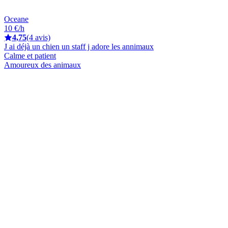
Oceane
10 €/h
4,75
(4 avis)
J ai déjà un chien un staff j adore les annimaux
Calme et patient
Amoureux des animaux