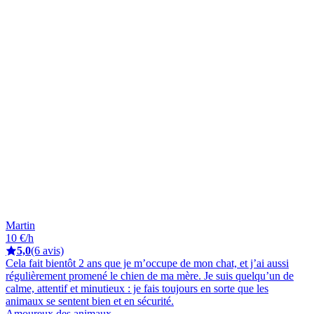
Martin
10 €/h
5,0
(6 avis)
Cela fait bientôt 2 ans que je m’occupe de mon chat, et j’ai aussi
régulièrement promené le chien de ma mère. Je suis quelqu’un de
calme, attentif et minutieux : je fais toujours en sorte que les
animaux se sentent bien et en sécurité.
Amoureux des animaux