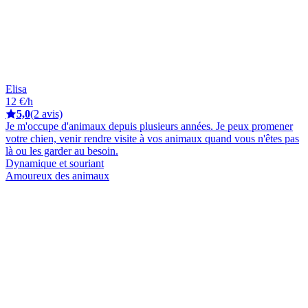
Elisa
12 €/h
5,0
(2 avis)
Je m'occupe d'animaux depuis plusieurs années. Je peux promener
votre chien, venir rendre visite à vos animaux quand vous n'êtes pas
là ou les garder au besoin.
Dynamique et souriant
Amoureux des animaux