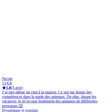
Nicole
13 €/h
5,0
(3 avis)
J’ai moi même un chat à la maison. Ce qui me donne des
compétences dans la garde des animaux. De plus, durant les
vacances, je m’occupe également des animaux de différentes
personnes 😊
Dynamique et souriant