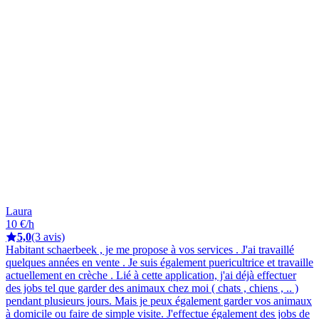
Laura
10 €/h
5,0
(3 avis)
Habitant schaerbeek , je me propose à vos services . J'ai travaillé
quelques années en vente . Je suis également puericultrice et travaille
actuellement en crèche . Lié à cette application, j'ai déjà effectuer
des jobs tel que garder des animaux chez moi ( chats , chiens , .. )
pendant plusieurs jours. Mais je peux également garder vos animaux
à domicile ou faire de simple visite. J'effectue également des jobs de