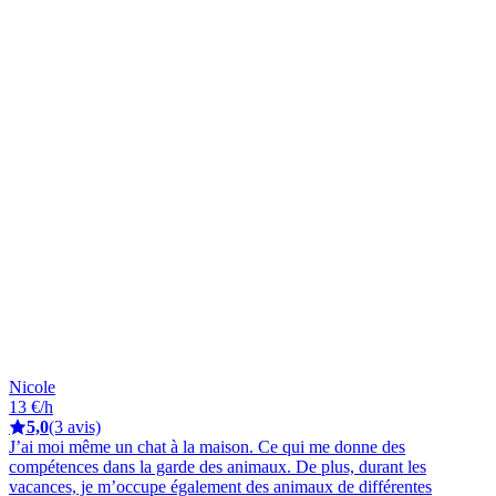
Nicole
13 €/h
5,0
(3 avis)
J’ai moi même un chat à la maison. Ce qui me donne des
compétences dans la garde des animaux. De plus, durant les
vacances, je m’occupe également des animaux de différentes