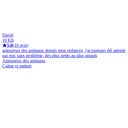
David
10 €/h
5,0
(19 avis)
amoureux des animaux depuis mon enfances, j'ai toujours été adopté
par eux sans problème, des plus petits au plus grands
Amoureux des animaux
Calme et patient