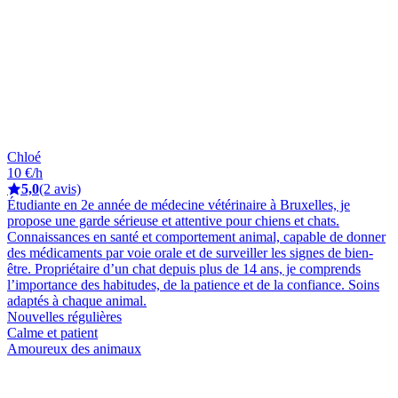
Chloé
10 €/h
5,0
(2 avis)
Étudiante en 2e année de médecine vétérinaire à Bruxelles, je
propose une garde sérieuse et attentive pour chiens et chats.
Connaissances en santé et comportement animal, capable de donner
des médicaments par voie orale et de surveiller les signes de bien-
être. Propriétaire d’un chat depuis plus de 14 ans, je comprends
l’importance des habitudes, de la patience et de la confiance. Soins
adaptés à chaque animal.
Nouvelles régulières
Calme et patient
Amoureux des animaux