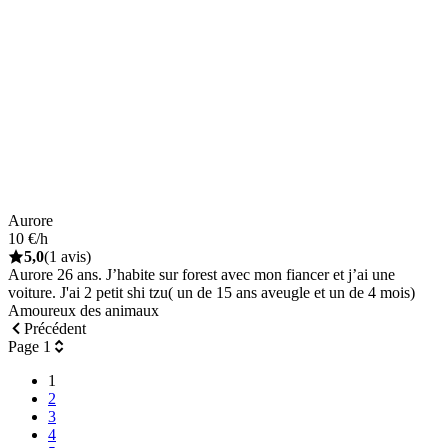
Aurore
10 €/h
5,0
(1 avis)
Aurore 26 ans. J’habite sur forest avec mon fiancer et j’ai une
voiture. J'ai 2 petit shi tzu( un de 15 ans aveugle et un de 4 mois)
Amoureux des animaux
Précédent
Page 1
1
2
3
4