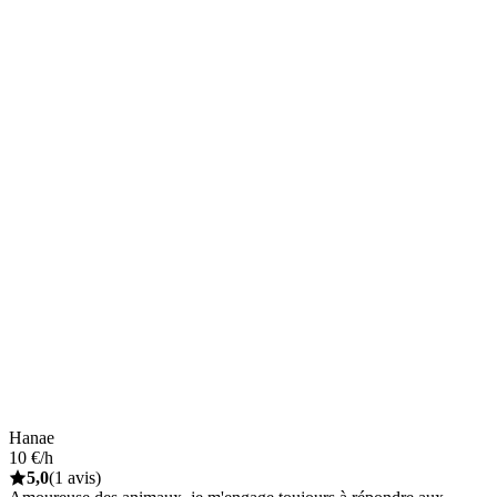
Hanae
10 €/h
5,0
(1 avis)