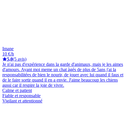
Imane
10 €/h
5,0
(5 avis)
Je n'ai pas d'expérience dans la garde d'animaux, mais je les aimes
d'amours. Ayant moi meme un chat àgés de plus de 5ans j'ai la
responsabilitées de bien le nourir, de jouer avec lui quand il faus et
de le faire sortir quand il en a envie. J'aime beaucoup les chiens
aussi car il respire la joie de vivre.
Calme et patient
Fiable et responsable
Vigilant et attentionné