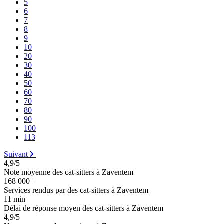
5
6
7
8
9
10
20
30
40
50
60
70
80
90
100
113
Suivant
4,9/5
Note moyenne des cat-sitters à Zaventem
168 000+
Services rendus par des cat-sitters à Zaventem
11 min
Délai de réponse moyen des cat-sitters à Zaventem
4,9/5