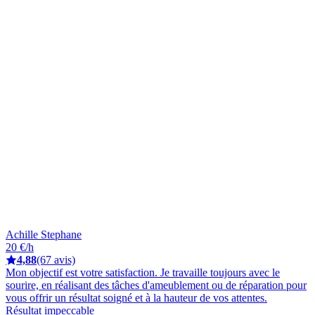
Achille Stephane
20 €/h
4,88
(67 avis)
Mon objectif est votre satisfaction. Je travaille toujours avec le
sourire, en réalisant des tâches d'ameublement ou de réparation pour
vous offrir un résultat soigné et à la hauteur de vos attentes.
Résultat impeccable