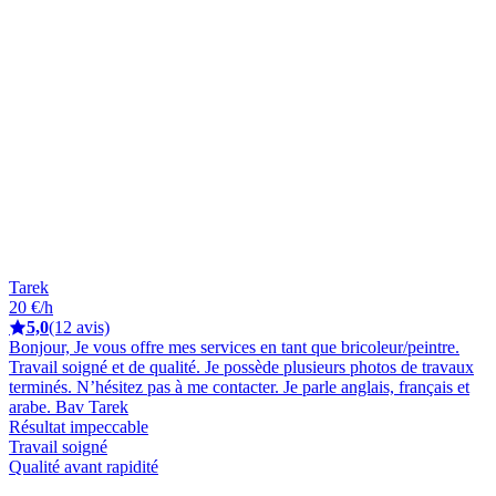
Tarek
20 €/h
5,0
(12 avis)
Bonjour, Je vous offre mes services en tant que bricoleur/peintre.
Travail soigné et de qualité. Je possède plusieurs photos de travaux
terminés. N’hésitez pas à me contacter. Je parle anglais, français et
arabe. Bav Tarek
Résultat impeccable
Travail soigné
Qualité avant rapidité