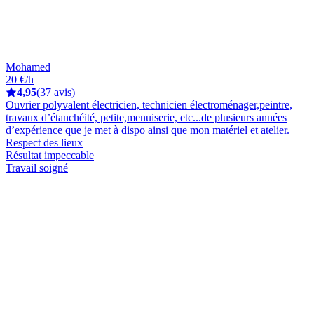
Mohamed
20 €/h
4,95
(37 avis)
Ouvrier polyvalent électricien, technicien électroménager,peintre,
travaux d’étanchéité, petite,menuiserie, etc...de plusieurs années
d’expérience que je met à dispo ainsi que mon matériel et atelier.
Respect des lieux
Résultat impeccable
Travail soigné