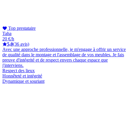
Top prestataire
Taha
20 €/h
5,0
(36 avis)
Avec une approche professionnelle, je m'engage à offrir un service
de qualité dans le montage et l'assemblage de vos meubles. Je fais
preuve d'intégrité et de respect envers chaque espace que
j'interviens.
Respect des lieux
Honnêteté et intégrité
Dynamique et souriant