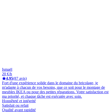
Ismaël
20 €/h
4,95
(87 avis)
Fort d'une expérience solide dans le domaine du bricolage, je
m'adapte à chacun de vos besoins, que ce soit pour le montage de
meubles IKEA ou pour des petites réparations. Votre satisfaction est
ma priorité, et chaque tâche est exécutée avec soin.
Honnêteté et intégrité
Satisfait ou refait
Qualité avant rapidité