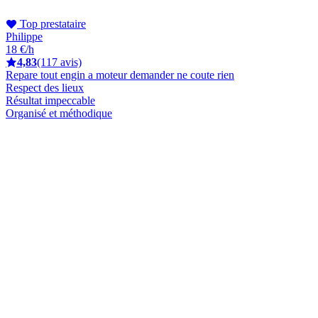
Top prestataire
Philippe
18 €/h
4,83
(117 avis)
Repare tout engin a moteur demander ne coute rien
Respect des lieux
Résultat impeccable
Organisé et méthodique