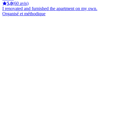
5,0
(60 avis)
I renovated and furnished the apartment on my own.
Organisé et méthodique