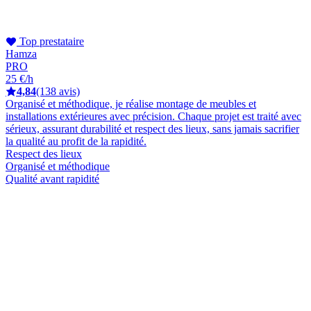
Top prestataire
Hamza
PRO
25 €/h
4,84
(138 avis)
Organisé et méthodique, je réalise montage de meubles et
installations extérieures avec précision. Chaque projet est traité avec
sérieux, assurant durabilité et respect des lieux, sans jamais sacrifier
la qualité au profit de la rapidité.
Respect des lieux
Organisé et méthodique
Qualité avant rapidité