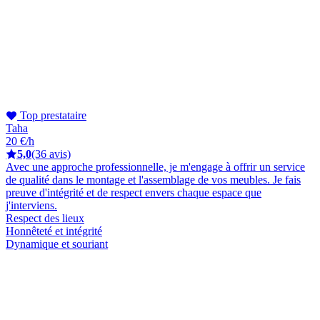
Top prestataire
Taha
20 €/h
5,0
(36 avis)
Avec une approche professionnelle, je m'engage à offrir un service
de qualité dans le montage et l'assemblage de vos meubles. Je fais
preuve d'intégrité et de respect envers chaque espace que
j'interviens.
Respect des lieux
Honnêteté et intégrité
Dynamique et souriant