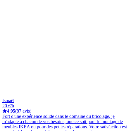
Ismaël
20 €/h
4,95
(87 avis)
Fort d'une expérience solide dans le domaine du bricolage, je
m'adapte à chacun de vos besoins, que ce soit pour le montage de
meubles IKEA ou pour des petites réparations. Votre satisfaction est