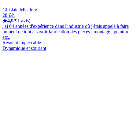
Ghislain Micalore
28 €/h
4,9
(91 avis)
j'ai 04 années d'expérience dans l'industrie où j'étais appelé à faire
un peut de tout à savoir fabrication des pièces , montage , peinture
etc..
Résultat impeccable
Dynamique et souriant