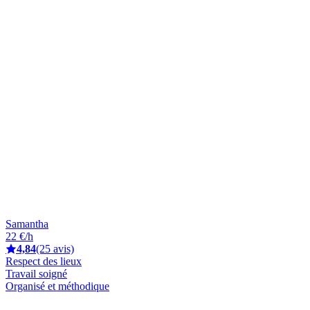
Samantha
22 €/h
4,84
(25 avis)
Respect des lieux
Travail soigné
Organisé et méthodique