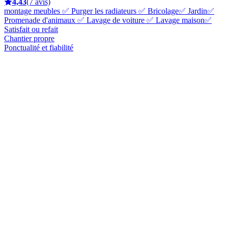
4,43
(7 avis)
montage meubles ✅ Purger les radiateurs ✅ Bricolage✅ Jardin✅
Promenade d'animaux ✅ Lavage de voiture ✅ Lavage maison✅
Satisfait ou refait
Chantier propre
Ponctualité et fiabilité