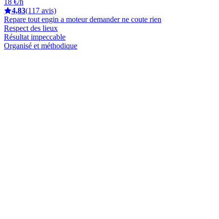
18 €/h
4,83
(117 avis)
Repare tout engin a moteur demander ne coute rien
Respect des lieux
Résultat impeccable
Organisé et méthodique