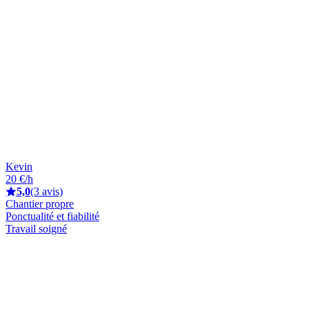
Kevin
20 €/h
5,0
(3 avis)
Chantier propre
Ponctualité et fiabilité
Travail soigné