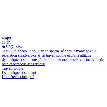
Majid
15 €/h
5,0
(7 avis)
Je suis un bricoleur polyvalent, spécialisé dans le montage et la
réparation simples. Fort d’un travail soigné et d’une attitude
dynamique et souriante, j’aide à monter meubles de cuisine, salle de
bain et barbecue sans détour.
Travail soigné
Dynamique et souriant
Honnêteté et intégrité