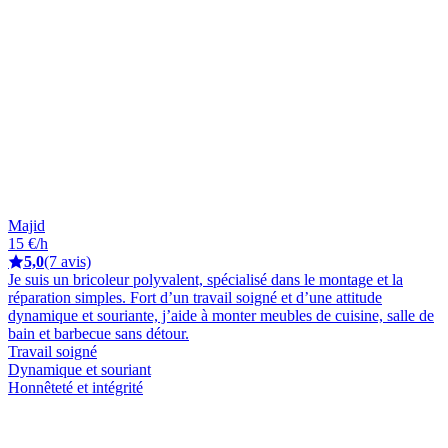
Majid
15 €/h
5,0
(7 avis)
Je suis un bricoleur polyvalent, spécialisé dans le montage et la
réparation simples. Fort d’un travail soigné et d’une attitude
dynamique et souriante, j’aide à monter meubles de cuisine, salle de
bain et barbecue sans détour.
Travail soigné
Dynamique et souriant
Honnêteté et intégrité