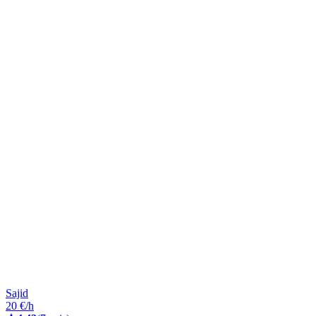
Sajid
20 €/h