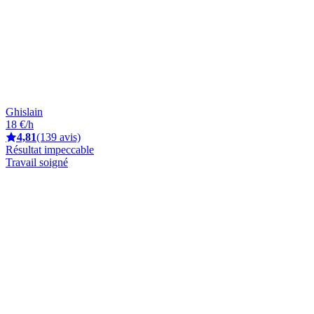
Ghislain
18 €/h
4,81
(139 avis)
Résultat impeccable
Travail soigné