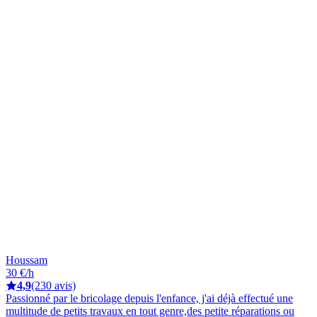
Houssam
30 €/h
4,9
(230 avis)
Passionné par le bricolage depuis l'enfance, j'ai déjà effectué une
multitude de petits travaux en tout genre,des petite réparations ou