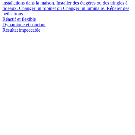
installations dans la maison. Installer des étagères ou des tringles à
rideaux. Changer un robinet ou Changer un luminaire. Réparer des
petits trous..
Réactif et flexible
Dynamique et souriant
Résultat impeccable