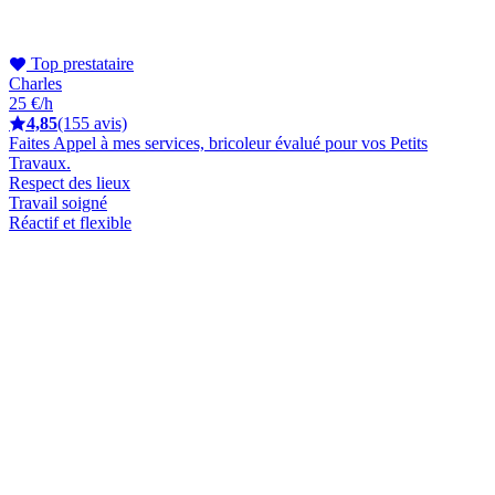
Top prestataire
Charles
25 €/h
4,85
(155 avis)
Faites Appel à mes services, bricoleur évalué pour vos Petits
Travaux.
Respect des lieux
Travail soigné
Réactif et flexible