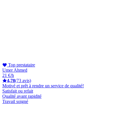
Top prestataire
Umer Ahmed
21 €/h
4,78
(73 avis)
Motivé et prêt à rendre un service de qualité!
Satisfait ou refait
Qualité avant rapidité
Travail soigné