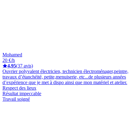
Mohamed
20 €/h
4,95
(37 avis)
Ouvrier polyvalent électricien, technicien électroménager,peintre,
travaux d’étanchéité, petite,menuiserie, etc...de plusieurs années
d’expérience que je met à dispo ainsi que mon matériel et atelier.
Respect des lieux
Résultat impeccable
Travail soigné