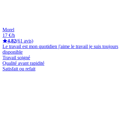
Morel
17 €/h
4,82
(61 avis)
Le travail est mon quotidien j'aime le travail je suis toujours
disponible
Travail soigné
Qualité avant rapidité
Satisfait ou refait