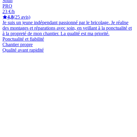
Shun
PRO
23 €/h
4,8
(25 avis)
Je suis un jeune indépendant passionné par le bricolage. Je réalise
des montages et réparations avec soin, en veillant à la ponctualité et
à la propreté de mon chantier. La qualité est ma priorité.
Ponctualité et fiabilité
Chantier propre
Qualité avant rapidité