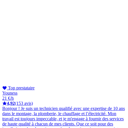
Top prestataire
Youness
21 €/h
4,92
(153 avis)
Bonjour ! Je suis un technicien qualifié avec une expertise de 10 ans
dans le montage, la plomberie, le chauffage et l’électricité. Mon
travail est toujours impeccable, et je m'engage à fournir des services
de haute qualité à chacun de mes clients. Que ce soit pour des