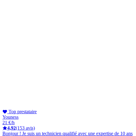
Top prestataire
Youness
21 €/h
4,92
(153 avis)
Bonjour ! Je suis un technicien qualifié avec une expertise de 10 ans