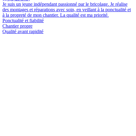
Je suis un jeune indépendant passionné par le bricolage. Je réalise
des montages et réparations avec soin, en veillant à la ponctualité et
à la propreté de mon chantier. La qualité est ma priorité.
Ponctualité et fiabilité
Chantier propre
Qualité avant rapidité