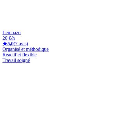
Lembazo
20 €/h
5,0
(7 avis)
Organisé et méthodique
Réactif et flexible
Travail soigné