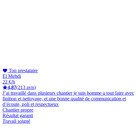
Top prestataire
El Mehdi
22 €/h
4,87
(213 avis)
J’ai travaillé dans plusieurs chantier je suis homme a tout faire avec
finition et nettoyage, et une bonne qualité de communication et
d’écoute, poli et respectueux
Chantier propre
Résultat garanti
Travail soigné