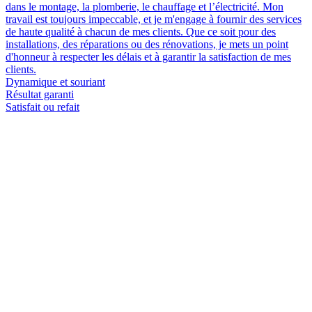
dans le montage, la plomberie, le chauffage et l’électricité. Mon
travail est toujours impeccable, et je m'engage à fournir des services
de haute qualité à chacun de mes clients. Que ce soit pour des
installations, des réparations ou des rénovations, je mets un point
d'honneur à respecter les délais et à garantir la satisfaction de mes
clients.
Dynamique et souriant
Résultat garanti
Satisfait ou refait