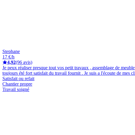
Stephane
17 €/h
4,92
(96 avis)
Je peux réaliser presque tout vos petit travaux , assemblage de meuble ,
toujours été fort satisfait du travail fournit . Je suis a l'écoute de mes 
Satisfait ou refait
Chantier propre
Travail soigné