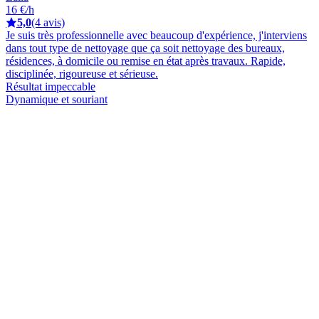
16 €/h
5,0
(4 avis)
Je suis très professionnelle avec beaucoup d'expérience, j'interviens
dans tout type de nettoyage que ça soit nettoyage des bureaux,
résidences, à domicile ou remise en état après travaux. Rapide,
disciplinée, rigoureuse et sérieuse.
Résultat impeccable
Dynamique et souriant