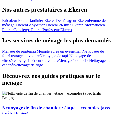
Nos autres prestataires à Ekeren
Bricoleur Ekeren
Jardinier Ekeren
Déménageur Ekeren
Femme de
ménage Ekeren
Baby-sitter Ekeren
Pet-sitter Ekeren
Informaticien
Ekeren
Concierge Ekeren
Professeur Ekeren
Les services de ménage les plus demandés
Ménage de printemps
Ménage après un événement
Nettoyage de
four
Lustrage de voiture
Nettoyage de tapis
Nettoyage de
vitres
Nettoyage intérieur de voiture
Ménage à domicile
Nettoyage de
canapé
Nettoyage de frigo
Découvrez nos guides pratiques sur le
ménage
Nettoyage de fin de chantier : étape + exemples (avec
tarifs Belges)