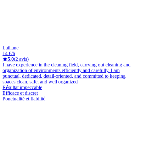
Lailiane
14 €/h
5,0
(2 avis)
I have experience in the cleaning field, carrying out cleaning and
organization of environments efficiently and carefully. I am
punctual, dedicated, detail-oriented, and committed to keeping
spaces clean, safe, and well organized
Résultat impeccable
Efficace et discret
Ponctualité et fiabilité