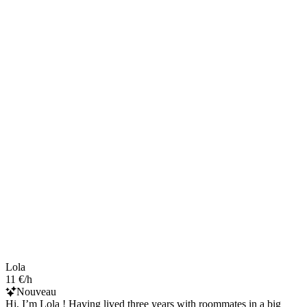
Lola
11 €/h
Nouveau
Hi, I’m Lola ! Having lived three years with roommates in a big