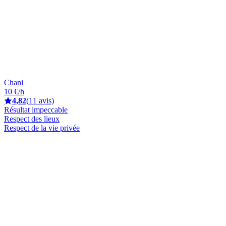
Chani
10 €/h
4,82
(11 avis)
Résultat impeccable
Respect des lieux
Respect de la vie privée