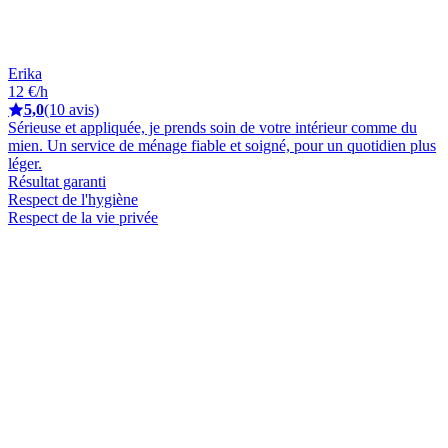
Erika
12 €/h
5,0
(10 avis)
Sérieuse et appliquée, je prends soin de votre intérieur comme du
mien. Un service de ménage fiable et soigné, pour un quotidien plus
léger.
Résultat garanti
Respect de l'hygiène
Respect de la vie privée