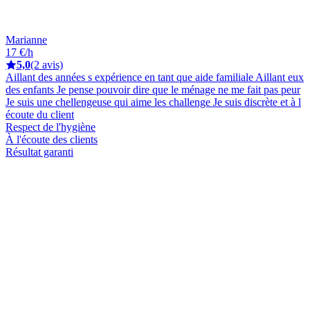
Marianne
17 €/h
5,0
(2 avis)
Aillant des années s expérience en tant que aide familiale Aillant eux
des enfants Je pense pouvoir dire que le ménage ne me fait pas peur
Je suis une chellengeuse qui aime les challenge Je suis discrète et à l
écoute du client
Respect de l'hygiène
À l'écoute des clients
Résultat garanti