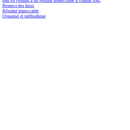
tout en veillant à un résultat impeccable à chaque fois.
Respect des lieux
Résultat impeccable
Organisé et méthodique