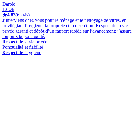
Darole
12 €/h
4,83
(6 avis)
J’interviens chez vous pour le ménage et le nettoyage de vitres, en
privilégiant l’hygiène, la propreté et la discrétion. Respect de la vie
privée garanti et dépôt d’un rapport rapide sur l’avancement; j’assure
toujours la ponctualité.
Respect de la vie privée
Ponctualité et fiabilité
Respect de l'hygiène