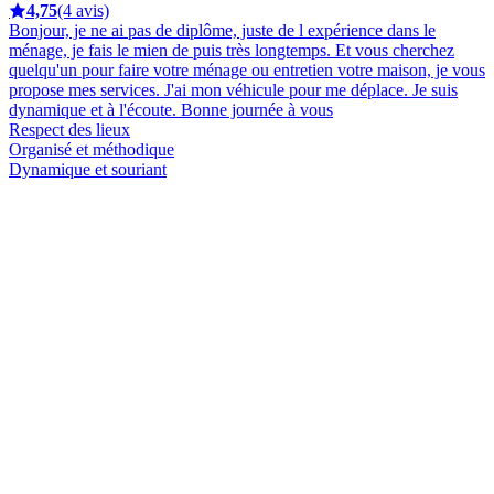
4,75
(4 avis)
Bonjour, je ne ai pas de diplôme, juste de l expérience dans le
ménage, je fais le mien de puis très longtemps. Et vous cherchez
quelqu'un pour faire votre ménage ou entretien votre maison, je vous
propose mes services. J'ai mon véhicule pour me déplace. Je suis
dynamique et à l'écoute. Bonne journée à vous
Respect des lieux
Organisé et méthodique
Dynamique et souriant