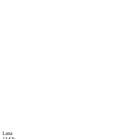
Lana
13 €/h