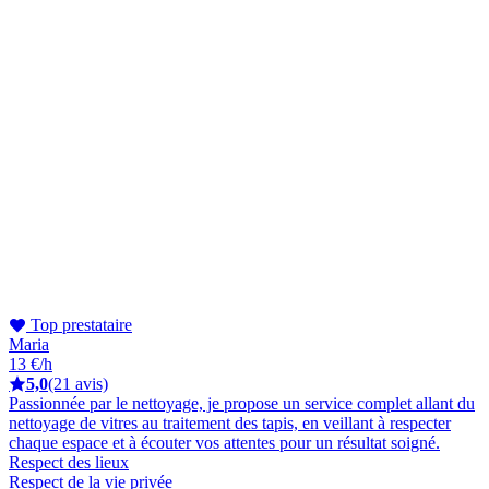
Top prestataire
Maria
13 €/h
5,0
(21 avis)
Passionnée par le nettoyage, je propose un service complet allant du
nettoyage de vitres au traitement des tapis, en veillant à respecter
chaque espace et à écouter vos attentes pour un résultat soigné.
Respect des lieux
Respect de la vie privée