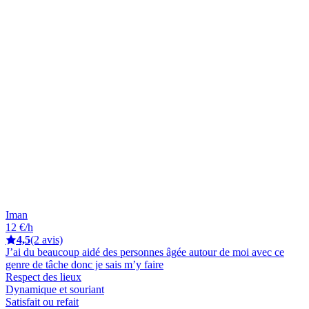
Iman
12 €/h
4,5
(2 avis)
J’ai du beaucoup aidé des personnes âgée autour de moi avec ce
genre de tâche donc je sais m’y faire
Respect des lieux
Dynamique et souriant
Satisfait ou refait