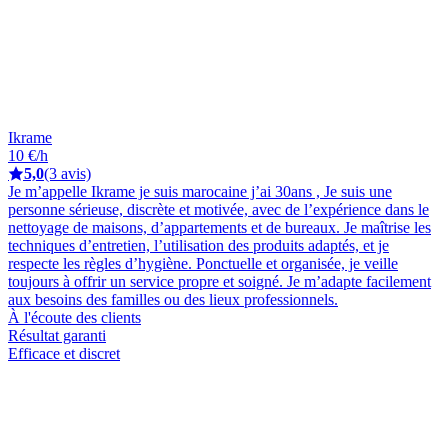
Ikrame
10 €/h
5,0
(3 avis)
Je m’appelle Ikrame je suis marocaine j’ai 30ans , Je suis une
personne sérieuse, discrète et motivée, avec de l’expérience dans le
nettoyage de maisons, d’appartements et de bureaux. Je maîtrise les
techniques d’entretien, l’utilisation des produits adaptés, et je
respecte les règles d’hygiène. Ponctuelle et organisée, je veille
toujours à offrir un service propre et soigné. Je m’adapte facilement
aux besoins des familles ou des lieux professionnels.
À l'écoute des clients
Résultat garanti
Efficace et discret