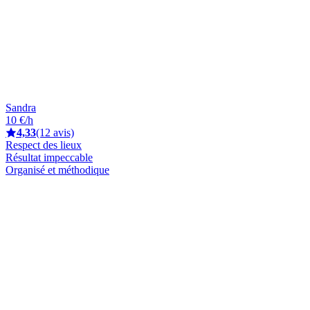
Sandra
10 €/h
4,33
(12 avis)
Respect des lieux
Résultat impeccable
Organisé et méthodique