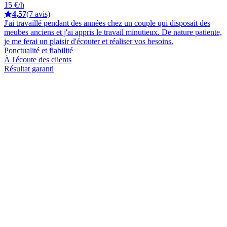
15 €/h
4,57
(7 avis)
J'ai travaillé pendant des années chez un couple qui disposait des
meubes anciens et j'ai appris le travail minutieux. De nature patiente,
je me ferai un plaisir d'écouter et réaliser vos besoins.
Ponctualité et fiabilité
À l'écoute des clients
Résultat garanti