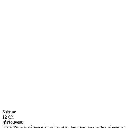
Sabrine
12 €/h
Nouveau
Forte d'une expérience à l'aéroport en tant que femme de ménage, et