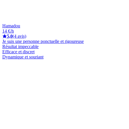
Hamadou
14 €/h
5,0
(4 avis)
Je suis une personne ponctuelle et rigoureuse
Résultat impeccable
Efficace et discret
Dynamique et souriant