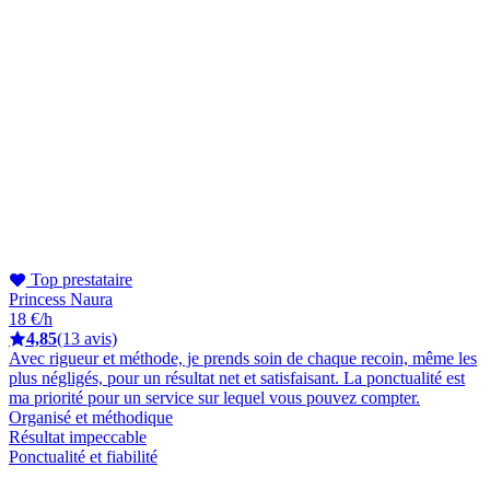
Top prestataire
Princess Naura
18 €/h
4,85
(13 avis)
Avec rigueur et méthode, je prends soin de chaque recoin, même les
plus négligés, pour un résultat net et satisfaisant. La ponctualité est
ma priorité pour un service sur lequel vous pouvez compter.
Organisé et méthodique
Résultat impeccable
Ponctualité et fiabilité