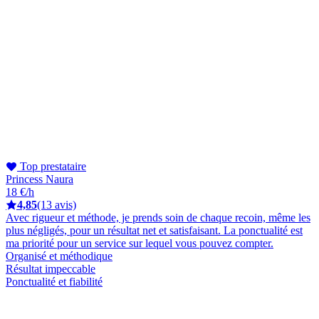
Top prestataire
Princess Naura
18 €/h
4,85
(13 avis)
Avec rigueur et méthode, je prends soin de chaque recoin, même les
plus négligés, pour un résultat net et satisfaisant. La ponctualité est
ma priorité pour un service sur lequel vous pouvez compter.
Organisé et méthodique
Résultat impeccable
Ponctualité et fiabilité