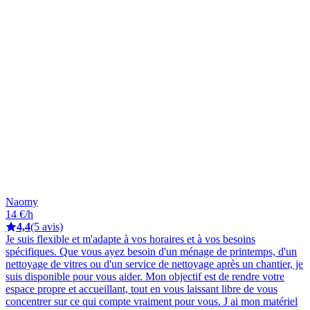
Naomy
14 €/h
4,4
(5 avis)
Je suis flexible et m'adapte à vos horaires et à vos besoins
spécifiques. Que vous ayez besoin d'un ménage de printemps, d'un
nettoyage de vitres ou d'un service de nettoyage après un chantier, je
suis disponible pour vous aider. Mon objectif est de rendre votre
espace propre et accueillant, tout en vous laissant libre de vous
concentrer sur ce qui compte vraiment pour vous. J ai mon matériel