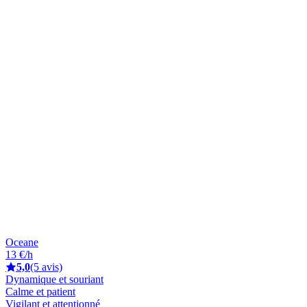
Oceane
13 €/h
5,0
(5 avis)
Dynamique et souriant
Calme et patient
Vigilant et attentionné