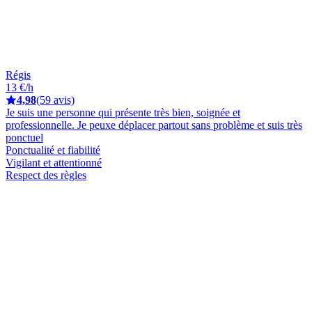
Régis
13 €/h
4,98
(59 avis)
Je suis une personne qui présente très bien, soignée et
professionnelle. Je peuxe déplacer partout sans problème et suis très
ponctuel
Ponctualité et fiabilité
Vigilant et attentionné
Respect des règles