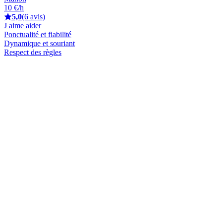
10 €/h
5,0
(6 avis)
J aime aider
Ponctualité et fiabilité
Dynamique et souriant
Respect des règles