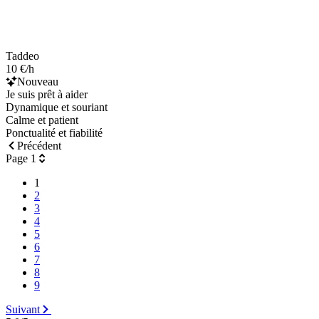
Taddeo
10 €/h
Nouveau
Je suis prêt à aider
Dynamique et souriant
Calme et patient
Ponctualité et fiabilité
Précédent
Page 1
1
2
3
4
5
6
7
8
9
Suivant