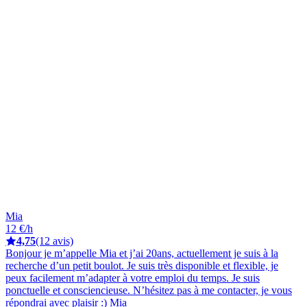
Mia
12 €/h
4,75
(12 avis)
Bonjour je m’appelle Mia et j’ai 20ans, actuellement je suis à la
recherche d’un petit boulot. Je suis très disponible et flexible, je
peux facilement m’adapter à votre emploi du temps. Je suis
ponctuelle et consciencieuse. N’hésitez pas à me contacter, je vous
répondrai avec plaisir :) Mia