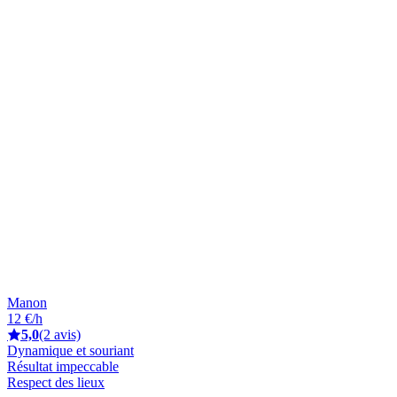
Manon
12 €/h
5,0
(2 avis)
Dynamique et souriant
Résultat impeccable
Respect des lieux