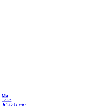
Mia
12 €/h
4,75
(12 avis)