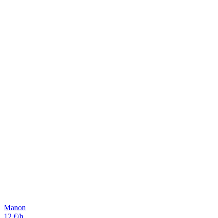
Manon
12 €/h