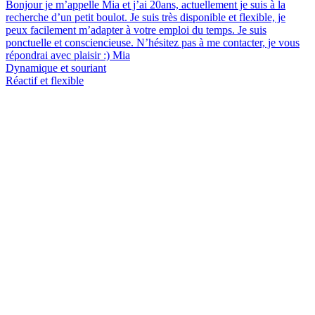
Bonjour je m’appelle Mia et j’ai 20ans, actuellement je suis à la
recherche d’un petit boulot. Je suis très disponible et flexible, je
peux facilement m’adapter à votre emploi du temps. Je suis
ponctuelle et consciencieuse. N’hésitez pas à me contacter, je vous
répondrai avec plaisir :) Mia
Dynamique et souriant
Réactif et flexible