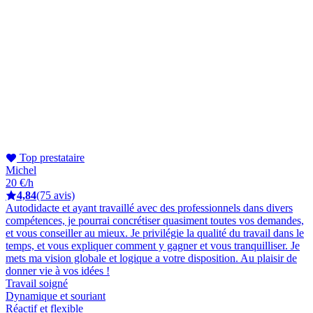
Top prestataire
Michel
20 €/h
4,84
(75 avis)
Autodidacte et ayant travaillé avec des professionnels dans divers
compétences, je pourrai concrétiser quasiment toutes vos demandes,
et vous conseiller au mieux. Je privilégie la qualité du travail dans le
temps, et vous expliquer comment y gagner et vous tranquilliser. Je
mets ma vision globale et logique a votre disposition. Au plaisir de
donner vie à vos idées !
Travail soigné
Dynamique et souriant
Réactif et flexible