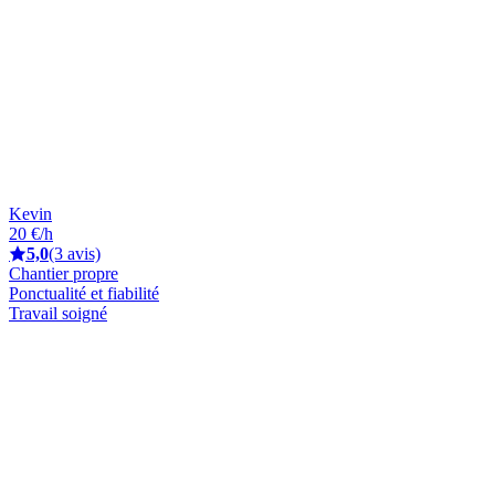
Kevin
20 €/h
5,0
(3 avis)
Chantier propre
Ponctualité et fiabilité
Travail soigné