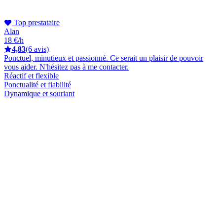
Top prestataire
Alan
18 €/h
4,83
(6 avis)
Ponctuel, minutieux et passionné. Ce serait un plaisir de pouvoir
vous aider. N'hésitez pas à me contacter.
Réactif et flexible
Ponctualité et fiabilité
Dynamique et souriant