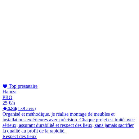
Top prestataire
Hamza
PRO
25 €/h
4,84
(138 avis)
Organisé et méthodique, je réalise montage de meubles et
installations extérieures avec précision. Chaque projet est traité avec
sérieux, assurant durabilité et respect des lieux, sans jamais sacrifier
la qualité au profit de la rapidité.
Respect des lieux