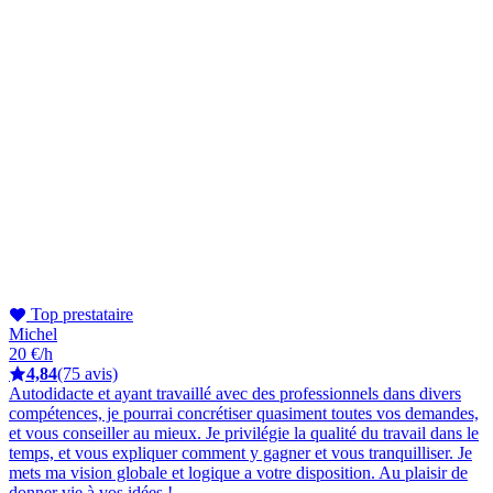
Top prestataire
Michel
20 €/h
4,84
(75 avis)
Autodidacte et ayant travaillé avec des professionnels dans divers
compétences, je pourrai concrétiser quasiment toutes vos demandes,
et vous conseiller au mieux. Je privilégie la qualité du travail dans le
temps, et vous expliquer comment y gagner et vous tranquilliser. Je
mets ma vision globale et logique a votre disposition. Au plaisir de
donner vie à vos idées !