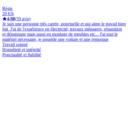
Régis
20 €/h
4,98
(59 avis)
Je suis une personne très carrée, ponctuelle et qui aime le travail bien
fait. J'ai de l'expérience en électricité, travaux ménagers, réparation
et dépannage mais aussi en montage de meubles etc... J'ai tout le
matériel nécessaire, je possède une voiture et une remorque
Travail soigné
Honnêteté et intégrité
Ponctualité et fiabilité