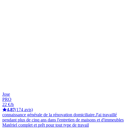
Jose
PRO
22 €/h
4,87
(174 avis)
connaissance générale de la rénovation domiciliaire.J'ai travaillé
pendant plus de cinq ans dans l'entretien de maisons et d'immeubles
Matériel complet et prêt pour tout type de travail