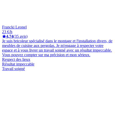
Francki Leonel
23 €/h
4,74
(35 avis)
Je suis bricoleur spécialisé dans le montage et l'installation divers, de
meubles de cuisine aux pergolas. Je m'engage à respecter votre
espace et à vous livrer un travail soigné avec un résultat impeccable.
Vous pouvez compter sur ma précision et mon sérieux.
Respect des lieux
Résultat impeccable
Travail soigné