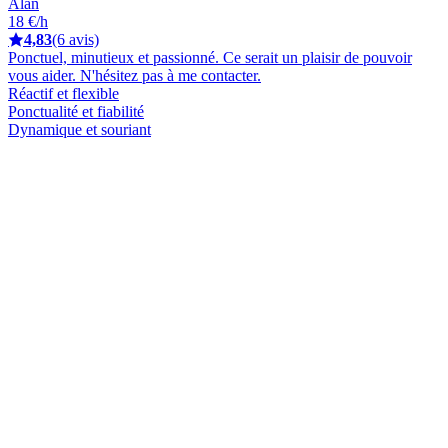
Alan
18 €/h
4,83
(6 avis)
Ponctuel, minutieux et passionné. Ce serait un plaisir de pouvoir
vous aider. N'hésitez pas à me contacter.
Réactif et flexible
Ponctualité et fiabilité
Dynamique et souriant