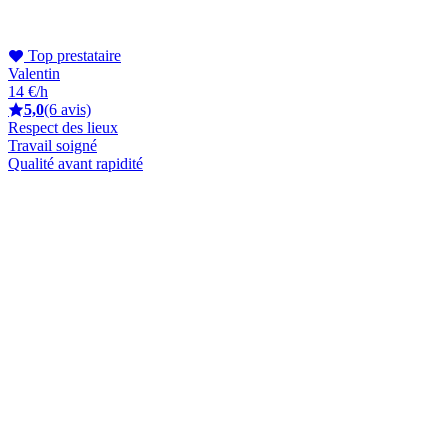
Top prestataire
Valentin
14 €/h
5,0
(6 avis)
Respect des lieux
Travail soigné
Qualité avant rapidité