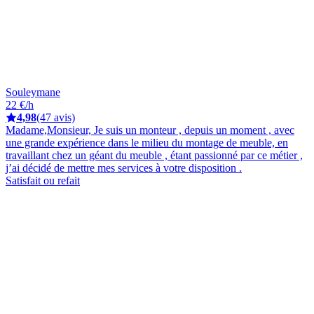
Souleymane
22 €/h
4,98
(47 avis)
Madame,Monsieur, Je suis un monteur , depuis un moment , avec
une grande expérience dans le milieu du montage de meuble, en
travaillant chez un géant du meuble , étant passionné par ce métier ,
j’ai décidé de mettre mes services à votre disposition .
Satisfait ou refait