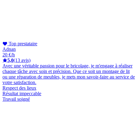
Top prestataire
Adnan
20 €/h
5,0
(13 avis)
Avec une véritable passion pour le bricolage, je m'engage à réaliser
chaque tâche avec soin et précision. Que ce soit un montage de lit
ou une réparation de meubles, je mets mon savoir-faire au service de
votre satisfaction.
Respect des lieux
Résultat impeccable
Travail soigné