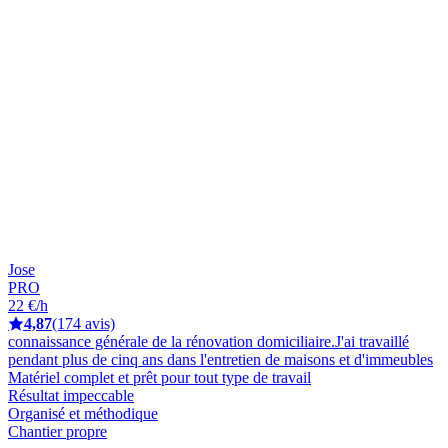
Jose
PRO
22 €/h
4,87
(174 avis)
connaissance générale de la rénovation domiciliaire.J'ai travaillé
pendant plus de cinq ans dans l'entretien de maisons et d'immeubles
Matériel complet et prêt pour tout type de travail
Résultat impeccable
Organisé et méthodique
Chantier propre