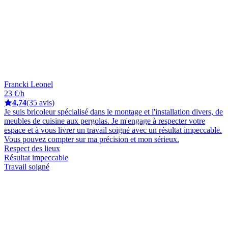
Francki Leonel
23 €/h
4,74
(35 avis)
Je suis bricoleur spécialisé dans le montage et l'installation divers, de
meubles de cuisine aux pergolas. Je m'engage à respecter votre
espace et à vous livrer un travail soigné avec un résultat impeccable.
Vous pouvez compter sur ma précision et mon sérieux.
Respect des lieux
Résultat impeccable
Travail soigné