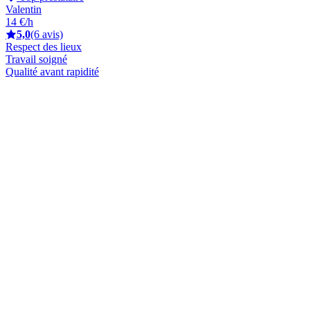
Valentin
14 €/h
5,0
(6 avis)
Respect des lieux
Travail soigné
Qualité avant rapidité