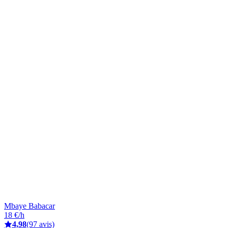
Mbaye Babacar
18 €/h
4,98
(97 avis)