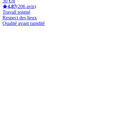
30 €/h
4,87
(206 avis)
Travail soigné
Respect des lieux
Qualité avant rapidité