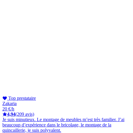
Top prestataire
Zakaria
20 €/h
4,94
(209 avis)
Je suis minutieux. Le montage de meubles m’est très familier. J’ai
beaucoup d’expérience dans le bricolage, le montage de la
quincaillerie, je suis polyvalent.