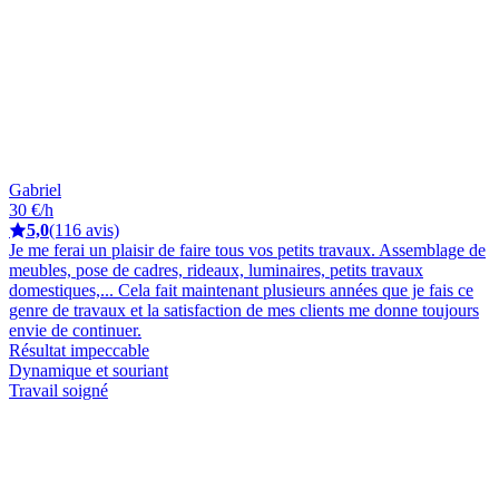
Gabriel
30 €/h
5,0
(116 avis)
Je me ferai un plaisir de faire tous vos petits travaux. Assemblage de
meubles, pose de cadres, rideaux, luminaires, petits travaux
domestiques,... Cela fait maintenant plusieurs années que je fais ce
genre de travaux et la satisfaction de mes clients me donne toujours
envie de continuer.
Résultat impeccable
Dynamique et souriant
Travail soigné