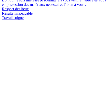
Bonjour je suis intéressé je souhaiterais vous venir en aide êtes vous
en possession des matériaux nécessaires ? bien à vous .
Respect des lieux
Résultat impeccable
Travail soigné