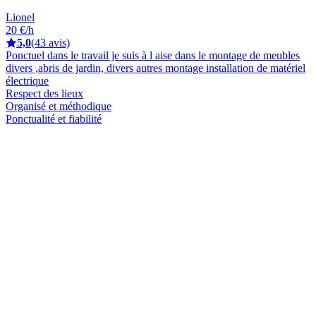
Lionel
20 €/h
5,0
(43 avis)
Ponctuel dans le travail je suis à l aise dans le montage de meubles
divers ,abris de jardin, divers autres montage installation de matériel
électrique
Respect des lieux
Organisé et méthodique
Ponctualité et fiabilité