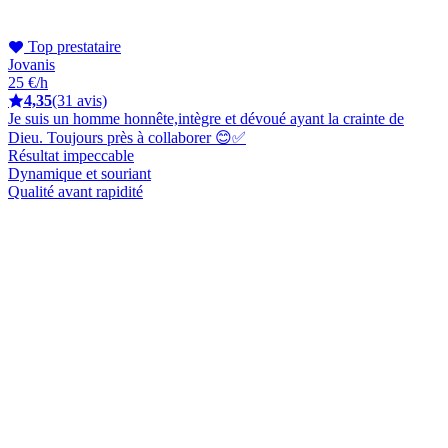
Top prestataire
Jovanis
25 €/h
4,35
(31 avis)
Je suis un homme honnête,intègre et dévoué ayant la crainte de
Dieu. Toujours près à collaborer 😊✅
Résultat impeccable
Dynamique et souriant
Qualité avant rapidité