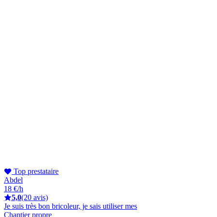
Top prestataire
Abdel
18 €/h
5,0
(20 avis)
Je suis très bon bricoleur, je sais utiliser mes
Chantier propre