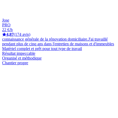
Jose
PRO
22 €/h
4,87
(174 avis)
connaissance générale de la rénovation domiciliaire.J'ai travaillé
pendant plus de cinq ans dans l'entretien de maisons et d'immeubles
Matériel complet et prêt pour tout type de travail
Résultat impeccable
Organisé et méthodique
Chantier propre