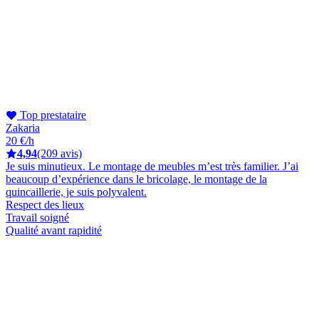
Top prestataire
Zakaria
20 €/h
4,94
(209 avis)
Je suis minutieux. Le montage de meubles m’est très familier. J’ai
beaucoup d’expérience dans le bricolage, le montage de la
quincaillerie, je suis polyvalent.
Respect des lieux
Travail soigné
Qualité avant rapidité