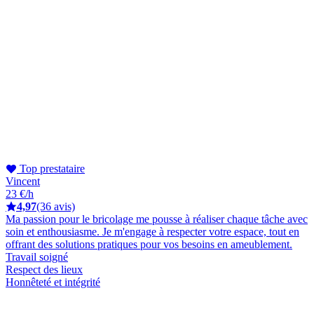
Top prestataire
Vincent
23 €/h
4,97
(36 avis)
Ma passion pour le bricolage me pousse à réaliser chaque tâche avec
soin et enthousiasme. Je m'engage à respecter votre espace, tout en
offrant des solutions pratiques pour vos besoins en ameublement.
Travail soigné
Respect des lieux
Honnêteté et intégrité