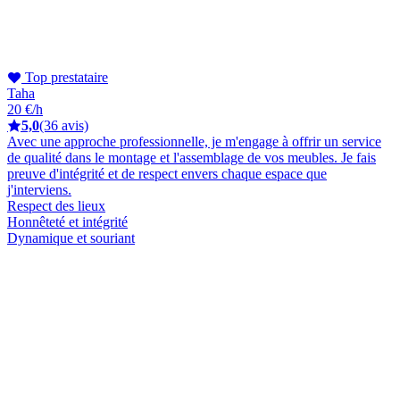
Top prestataire
Taha
20 €/h
5,0
(36 avis)
Avec une approche professionnelle, je m'engage à offrir un service
de qualité dans le montage et l'assemblage de vos meubles. Je fais
preuve d'intégrité et de respect envers chaque espace que
j'interviens.
Respect des lieux
Honnêteté et intégrité
Dynamique et souriant