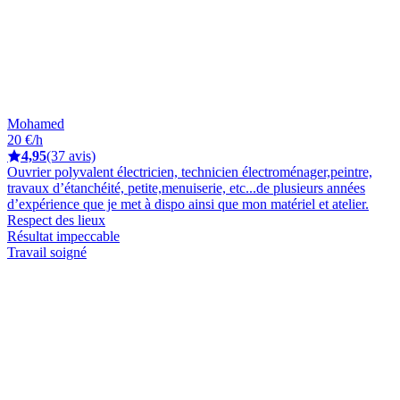
Mohamed
20 €/h
4,95
(37 avis)
Ouvrier polyvalent électricien, technicien électroménager,peintre,
travaux d’étanchéité, petite,menuiserie, etc...de plusieurs années
d’expérience que je met à dispo ainsi que mon matériel et atelier.
Respect des lieux
Résultat impeccable
Travail soigné