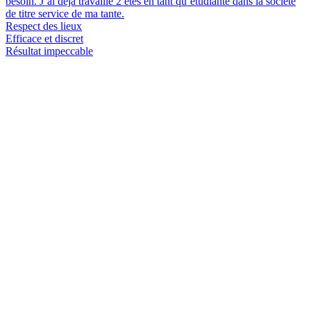
besoin. J’ai déjà travaillé 2 étés en tant qu’étudiante dans la société
de titre service de ma tante.
Respect des lieux
Efficace et discret
Résultat impeccable