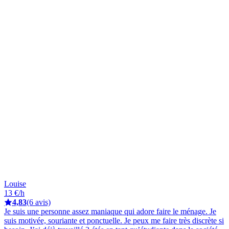
Louise
13 €/h
4,83
(6 avis)
Je suis une personne assez maniaque qui adore faire le ménage. Je
suis motivée, souriante et ponctuelle. Je peux me faire très discrète si