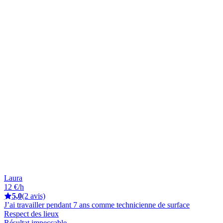
Laura
12 €/h
5,0
(2 avis)
J’ai travailler pendant 7 ans comme technicienne de surface
Respect des lieux
Résultat impeccable