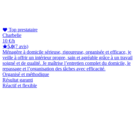
Top prestataire
Charbelie
10 €/h
5,0
(7 avis)
Ménagère à domicile sérieuse, rigoureuse, organisée et efficace, je
veille à offrir un intérieur propre, sain et agréable grâce à un travail
soigné et de qualité. Je maîtrise l’entretien complet du domicile, le
repassage et l’organisation des tâches avec efficacité.
Organisé et méthodique
Résultat garanti
Réactif et flexible