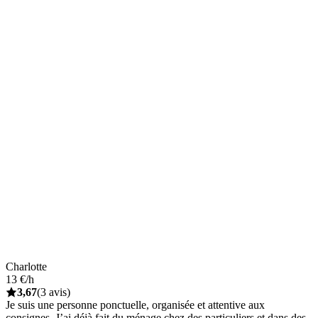
Charlotte
13 €/h
3,67
(3 avis)
Je suis une personne ponctuelle, organisée et attentive aux
consignes. J’ai déjà fait du ménage chez des particuliers et dans des