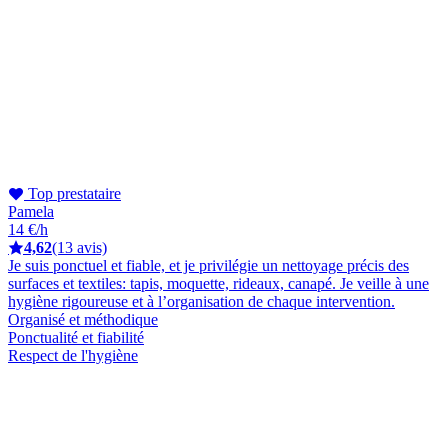
Top prestataire
Pamela
14 €/h
4,62
(13 avis)
Je suis ponctuel et fiable, et je privilégie un nettoyage précis des
surfaces et textiles: tapis, moquette, rideaux, canapé. Je veille à une
hygiène rigoureuse et à l’organisation de chaque intervention.
Organisé et méthodique
Ponctualité et fiabilité
Respect de l'hygiène