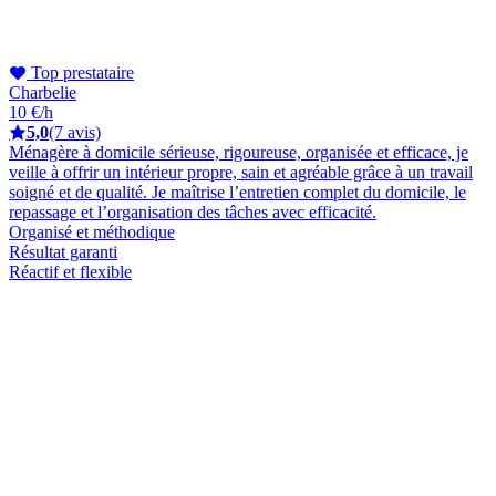
Top prestataire
Charbelie
10 €/h
5,0
(7 avis)
Ménagère à domicile sérieuse, rigoureuse, organisée et efficace, je
veille à offrir un intérieur propre, sain et agréable grâce à un travail
soigné et de qualité. Je maîtrise l’entretien complet du domicile, le
repassage et l’organisation des tâches avec efficacité.
Organisé et méthodique
Résultat garanti
Réactif et flexible