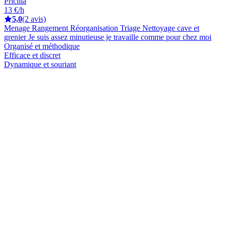
Pricilla
13 €/h
5,0
(2 avis)
Menage Rangement Réorganisation Triage Nettoyage cave et
grenier Je suis assez minutieuse je travaille comme pour chez moi
Organisé et méthodique
Efficace et discret
Dynamique et souriant