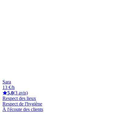
Sara
13 €/h
5,0
(3 avis)
Respect des lieux
Respect de l'hygiène
À l'écoute des clients