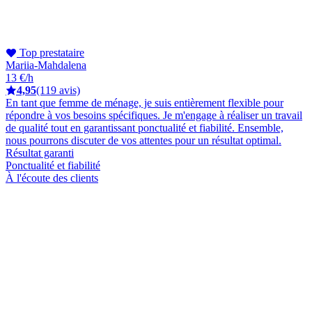
Top prestataire
Mariia-Mahdalena
13 €/h
4,95
(119 avis)
En tant que femme de ménage, je suis entièrement flexible pour
répondre à vos besoins spécifiques. Je m'engage à réaliser un travail
de qualité tout en garantissant ponctualité et fiabilité. Ensemble,
nous pourrons discuter de vos attentes pour un résultat optimal.
Résultat garanti
Ponctualité et fiabilité
À l'écoute des clients