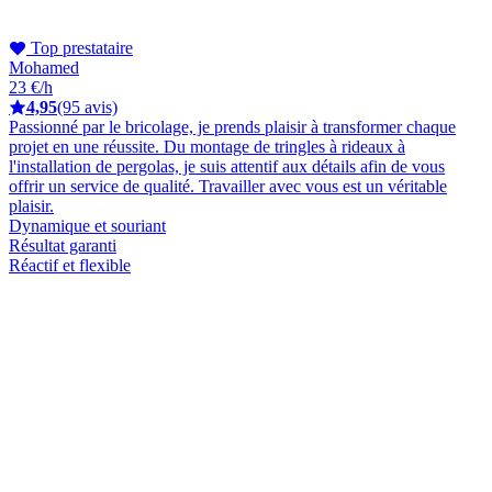
Top prestataire
Mohamed
23 €/h
4,95
(95 avis)
Passionné par le bricolage, je prends plaisir à transformer chaque
projet en une réussite. Du montage de tringles à rideaux à
l'installation de pergolas, je suis attentif aux détails afin de vous
offrir un service de qualité. Travailler avec vous est un véritable
plaisir.
Dynamique et souriant
Résultat garanti
Réactif et flexible