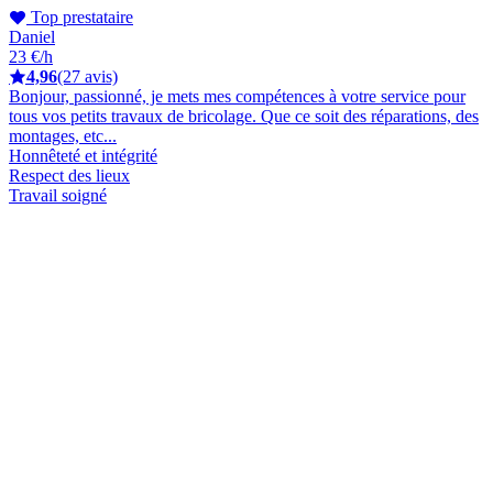
Top prestataire
Daniel
23 €/h
4,96
(27 avis)
Bonjour, passionné, je mets mes compétences à votre service pour
tous vos petits travaux de bricolage. Que ce soit des réparations, des
montages, etc...
Honnêteté et intégrité
Respect des lieux
Travail soigné