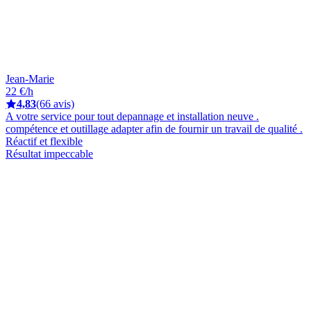
Jean-Marie
22 €/h
4,83
(66 avis)
A votre service pour tout depannage et installation neuve .
compétence et outillage adapter afin de fournir un travail de qualité .
Réactif et flexible
Résultat impeccable