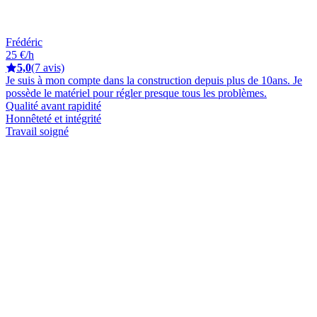
Frédéric
25 €/h
5,0
(7 avis)
Je suis à mon compte dans la construction depuis plus de 10ans. Je
possède le matériel pour régler presque tous les problèmes.
Qualité avant rapidité
Honnêteté et intégrité
Travail soigné