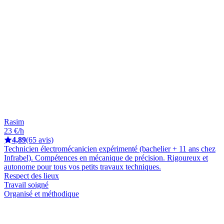
Rasim
23 €/h
4,89
(65 avis)
Technicien électromécanicien expérimenté (bachelier + 11 ans chez
Infrabel). Compétences en mécanique de précision. Rigoureux et
autonome pour tous vos petits travaux techniques.
Respect des lieux
Travail soigné
Organisé et méthodique