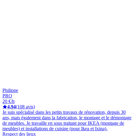
Philippe
PRO
20 €/h
4,94
(108 avis)
Je suis spécialisé dans les petits travaux de rénovation, depuis 30
ans, mais également dans la fabrication, le montage et le démontage
de meubles. Je travaille en sous traitant pour IKEA (montage de
meubles) et installations de cuisine (pour Ikea et Ixina).
Respect des lieux