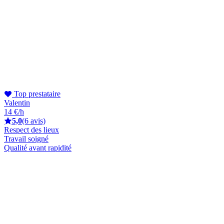
Top prestataire
Valentin
14 €/h
5,0
(6 avis)
Respect des lieux
Travail soigné
Qualité avant rapidité