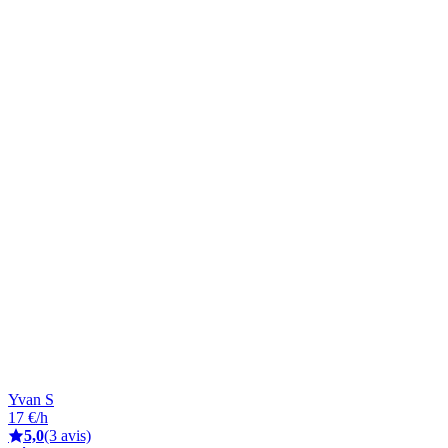
Yvan S
17 €/h
5,0
(3 avis)