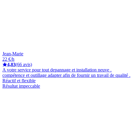
Jean-Marie
22 €/h
4,83
(66 avis)
A votre service pour tout depannage et installation neuve .
compétence et outillage adapter afin de fournir un travail de qualité .
Réactif et flexible
Résultat impeccable