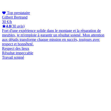
Top prestataire
Gilbert Bertrand
30 €/h
4,8
(30 avis)
Fort d'une expérience solide dans le montage et la réparation de
meubles, je m'emploie à garantir un résultat soigné. Mon attention
aux détails transforme chaque mission en succès, toujours avec
respect et honnêteté.
Respect des lieux
Résultat impeccable
Travail soigné