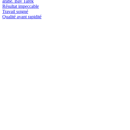
arabe. Bav Tarek
Résultat impeccable
Travail soigné
Qualité avant rapidité