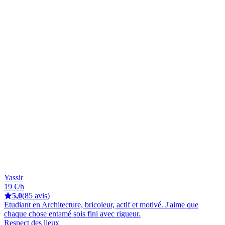
Yassir
19 €/h
5,0
(85 avis)
Etudiant en Architecture, bricoleur, actif et motivé. J'aime que
chaque chose entamé sois fini avec rigueur.
Respect des lieux