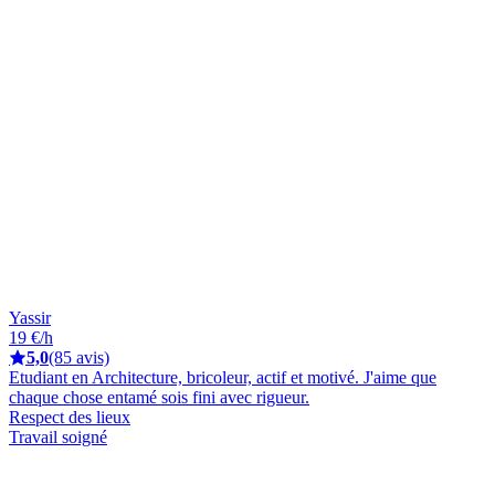
Yassir
19 €/h
5,0
(85 avis)
Etudiant en Architecture, bricoleur, actif et motivé. J'aime que
chaque chose entamé sois fini avec rigueur.
Respect des lieux
Travail soigné