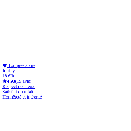
Top prestataire
Jordhy
18 €/h
4,93
(15 avis)
Respect des lieux
Satisfait ou refait
Honnêteté et intégrité