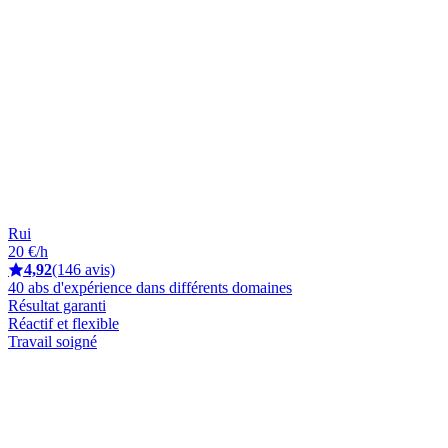
Rui
20 €/h
4,92
(146 avis)
40 abs d'expérience dans différents domaines
Résultat garanti
Réactif et flexible
Travail soigné