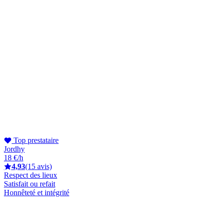
Top prestataire
Jordhy
18 €/h
4,93
(15 avis)
Respect des lieux
Satisfait ou refait
Honnêteté et intégrité