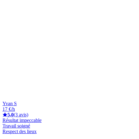
Yvan S
17 €/h
5,0
(3 avis)
Résultat impeccable
Travail soigné
Respect des lieux