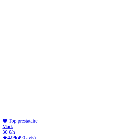
Top prestataire
Mark
30 €/h
4,99
(490 avis)